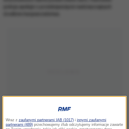
policja apeluje o przedsięwzięcie nadzwyczajnych
środków bezpieczeństwa.
Wraz z
zaufanymi partnerami IAB (1017)
i
innymi zaufanymi
partnerami (489)
przechowujemy i/lub odczytujemy informacje zawarte