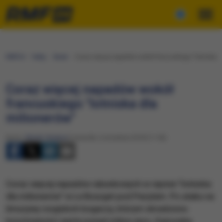
RMF24
Fakty
Świat
Coraz więcej napadów wokół francuskiego "lotniska d
Coraz więcej napadów wokół
francuskiego "lotniska dla
milionerów"
Autor:
Marek Gładysz
Czwartek, 6 września 2018 (11:56)
Coraz więcej napadów rabunkowych w rejonie "lotniska
dla milionerów" w Le Bourget pod Paryżem. Po ataku na
limuzynę rosyjskich bogaczy, którym skradziono
kosztowności warte ponad milion euro, francuska