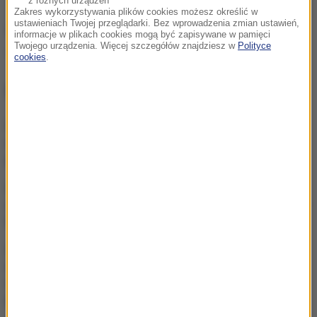
z różnych urządzeń
Zakres wykorzystywania plików cookies możesz określić w
ustawieniach Twojej przeglądarki. Bez wprowadzenia zmian ustawień,
Źródło: RMF FM
informacje w plikach cookies mogą być zapisywane w pamięci
Twojego urządzenia. Więcej szczegółów znajdziesz w
Polityce
Paryż
lotnisko
Francja
Tagi:
cookies
.
NAJWAŻNIEJSZE FAKTY
Korea Północna pręży
muskuły. Wystrzelono
pocisk balistyczny
Turyści wracają chorzy z
wakacji. Pasożyt w rajskich
hotelach
Polak zmarł po interwencji
policji. Jest wiele pytań i
śledztwo prokuratury