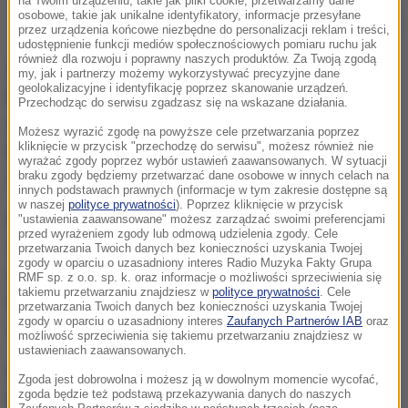
na Twoim urządzeniu, takie jak pliki cookie, przetwarzamy dane
osobowe, takie jak unikalne identyfikatory, informacje przesyłane
lotnisko Le Bourget we Francji
przez urządzenia końcowe niezbędne do personalizacji reklam i treści,
udostępnienie funkcji mediów społecznościowych pomiaru ruchu jak
również dla rozwoju i poprawny naszych produktów. Za Twoją zgodą
Według francuskiej policji, uzbrojeni gangsterzy w
my, jak i partnerzy możemy wykorzystywać precyzyjne dane
geolokalizacyjne i identyfikację poprzez skanowanie urządzeń.
kominiarkach zablokowali samochodem osobowym
Przechodząc do serwisu zgadzasz się na wskazane działania.
drogę limuzynie, w której jechało troje bogatych
Możesz wyrazić zgodę na powyższe cele przetwarzania poprzez
kliknięcie w przycisk "przechodzę do serwisu", możesz również nie
Rosjan. Sprawcy zrabowali bagaże, w których
wyrażać zgody poprzez wybór ustawień zaawansowanych. W sytuacji
braku zgody będziemy przetwarzać dane osobowe w innych celach na
znajdowała się m.in. drogocenna biżuteria.
innych podstawach prawnych (informacje w tym zakresie dostępne są
w naszej
polityce prywatności
). Poprzez kliknięcie w przycisk
Funkcjonariusze alarmują, że coraz częściej do tego
"ustawienia zaawansowane" możesz zarządzać swoimi preferencjami
przed wyrażeniem zgody lub odmową udzielenia zgody. Cele
typu napadów dochodzi na drogach prowadzących z
przetwarzania Twoich danych bez konieczności uzyskania Twojej
zgody w oparciu o uzasadniony interes Radio Muzyka Fakty Grupa
lotniska w Le Bourget do Paryża. To własnie tam
RMF sp. z o.o. sp. k. oraz informacje o możliwości sprzeciwienia się
takiemu przetwarzaniu znajdziesz w
polityce prywatności
. Cele
lądują prywatne samoloty biznesmenów-milionerów
przetwarzania Twoich danych bez konieczności uzyskania Twojej
zgody w oparciu o uzasadniony interes
Zaufanych Partnerów IAB
oraz
i gwiazd światowego show-biznesu.
możliwość sprzeciwienia się takiemu przetwarzaniu znajdziesz w
ustawieniach zaawansowanych.
Gangsterzy zaatakowali tam już m.in. limuzyny
Zgoda jest dobrowolna i możesz ją w dowolnym momencie wycofać,
zgoda będzie też podstawą przekazywania danych do naszych
bogatych turystów ze Stanów Zjednoczonych,