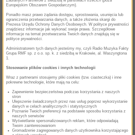
Zaufanych Partnerów z siedzibą w państwach trzecich (poza
Europejskim Obszarem Gospodarczym).
Kataru, Rosji i samej Francji. Policja zwiększyła
liczbę patroli, ale na razie nie udało się schwytać
Ponadto masz prawo żądania dostępu, sprostowania, usunięcia lub
ograniczenia przetwarzania danych, a także złożenia skargi do
sprawców tych napadów.
Prezesa Urzędu Ochrony Danych Osobowych. W polityce prywatności
znajdziesz informacje jak wykonać swoje prawa. Szczegółowe
informacje na temat przetwarzania Twoich danych znajdują się w
(k.s.)
polityce prywatności.
Administratorem tych danych jesteśmy my, czyli Radio Muzyka Fakty
Grupa RMF sp. z o.o. sp. k. z siedzibą w Krakowie, al. Waszyngtona
Dalsza część artykułu pod materiałem video:
1.
Stosowanie plików cookies i innych technologii
Wraz z partnerami stosujemy pliki cookies (tzw. ciasteczka) i inne
pokrewne technologie, które mają na celu:
Zapewnienie bezpieczeństwa podczas korzystania z naszych
stron
Ulepszenie świadczonych przez nas usług poprzez wykorzystanie
danych w celach analitycznych i statystycznych
Poznanie Twoich preferencji na podstawie sposobu korzystania z
naszych serwisów
Wyświetlanie spersonalizowanych reklam, które odpowiadają
Twoim zainteresowaniom
Gromadzenie zagregowanych danych użytkownika korzystającego