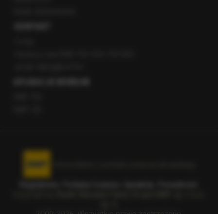
Radio internetowe
KONTAKT
O nas
Gorąca Linia RMF FM: 600 700 800
email: fakty@rmf.fm
APLIKACJE MOBILNE
RMF FM
RMF ON
Korzystanie z portalu oznacza akceptację
Regulaminu
.
Polityka Cookies
.
SpeakUp
.
Prywatność
.
Copyright by
Radio Muzyka Fakty Grupa RMF sp. z o.o.
sp. k.
2009-2026. Wszystkie prawa zastrzeżone.