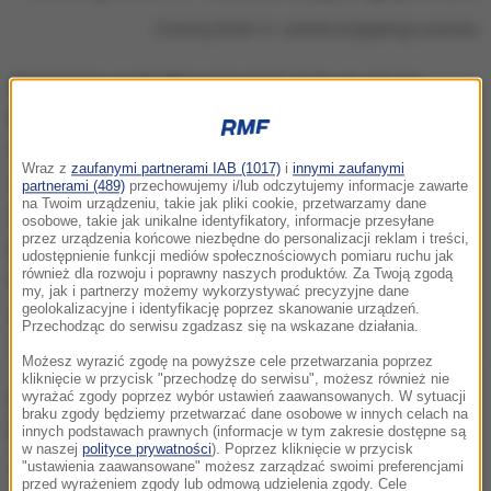
Downing Street 10 - siedziba brytyjskiego premiera
Cummings pośrednio przyznał, że to on stoi za
przeciekami do mediów na temat imprez i
nieformalnych spotkań towarzyskich na Downing
Wraz z
zaufanymi partnerami IAB (1017)
i
innymi zaufanymi
Street w czasie restrykcji covidowych. W efekcie
partnerami (489)
przechowujemy i/lub odczytujemy informacje zawarte
na Twoim urządzeniu, takie jak pliki cookie, przetwarzamy dane
tych publikacji pozycja Johnsona osłabła na tyle, że
osobowe, takie jak unikalne identyfikatory, informacje przesyłane
przez urządzenia końcowe niezbędne do personalizacji reklam i treści,
prawdopodobne jest, iż posłowie jego Partii
udostępnienie funkcji mediów społecznościowych pomiaru ruchu jak
również dla rozwoju i poprawny naszych produktów. Za Twoją zgodą
Konserwatywnej będą głosować nad odsunięciem
my, jak i partnerzy możemy wykorzystywać precyzyjne dane
geolokalizacyjne i identyfikację poprzez skanowanie urządzeń.
go z funkcji lidera.
Przechodząc do serwisu zgadzasz się na wskazane działania.
Jak mówił Cummings, charyzmatyczny Johnson był
Możesz wyrazić zgodę na powyższe cele przetwarzania poprzez
kliknięcie w przycisk "przechodzę do serwisu", możesz również nie
potrzebny, by doprowadzić do brexitu i pokonać
wyrażać zgody poprzez wybór ustawień zaawansowanych. W sytuacji
braku zgody będziemy przetwarzać dane osobowe w innych celach na
lewicowego lidera Partii Pracy w wyborach w 2019 r.
innych podstawach prawnych (informacje w tym zakresie dostępne są
w naszej
polityce prywatności
). Poprzez kliknięcie w przycisk
Ale po tym, jaki jest sens, żeby on i Carrie po prostu
"ustawienia zaawansowane" możesz zarządzać swoimi preferencjami
przed wyrażeniem zgody lub odmową udzielenia zgody. Cele