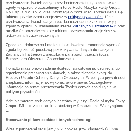
się tam szwendali, psuli wszystko dookoła i nie
przetwarzania Twoich danych bez konieczności uzyskania Twojej
zgody w oparciu o uzasadniony interes Radio Muzyka Fakty Grupa
wykonywali pracy prawidłowo?
- pytał.
RMF sp. z o.o. sp. k. oraz informacje o możliwości sprzeciwienia się
takiemu przetwarzaniu znajdziesz w
polityce prywatności
. Cele
przetwarzania Twoich danych bez konieczności uzyskania Twojej
zgody w oparciu o uzasadniony interes
Zaufanych Partnerów IAB
oraz
Powiedział, że
zaczął tracić złudzenia co do
możliwość sprzeciwienia się takiemu przetwarzaniu znajdziesz w
Johnsona, gdy głównym zmartwieniem dla
ustawieniach zaawansowanych.
premiera stało się to, czy Big Ben będzie bił w
Zgoda jest dobrowolna i możesz ją w dowolnym momencie wycofać,
zgoda będzie też podstawą przekazywania danych do naszych
momencie zakończenia okresu przejściowego po
Zaufanych Partnerów z siedzibą w państwach trzecich (poza
Europejskim Obszarem Gospodarczym).
brexicie
i co na ten temat będą pisać media.
Ponadto masz prawo żądania dostępu, sprostowania, usunięcia lub
Siedziałem w Numerze 10 (Downing Street 10, czyli
ograniczenia przetwarzania danych, a także złożenia skargi do
Prezesa Urzędu Ochrony Danych Osobowych. W polityce prywatności
siedziba premiera - PAP) z Borisem, a ten
znajdziesz informacje jak wykonać swoje prawa. Szczegółowe
informacje na temat przetwarzania Twoich danych znajdują się w
kompletny
bełkocze coś na temat: "Czy Big Ben
polityce prywatności.
będzie bił z powodu brexitu 31 stycznia?"
I tak w
Administratorem tych danych jesteśmy my, czyli Radio Muzyka Fakty
kółko, dzień w dzień. W końcu mówię do niego: "Kogo
Grupa RMF sp. z o.o. sp. k. z siedzibą w Krakowie, al. Waszyngtona
1.
to obchodzi? O czym ty mówisz? Dlaczego
Stosowanie plików cookies i innych technologii
bełkoczesz o Big Benie? To zupełnie niedorzeczne.
Wraz z partnerami stosujemy pliki cookies (tzw. ciasteczka) i inne