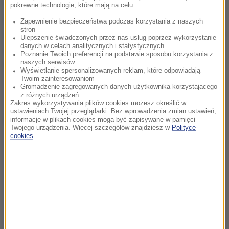
Wygraliśmy wybory kilka tygodni temu. Mamy
pokrewne technologie, które mają na celu:
większość 80 miejsc. Jesteś w tym miejscu tylko
Zapewnienie bezpieczeństwa podczas korzystania z naszych
stron
dlatego, że przez sześć miesięcy mieliśmy plan, który
Ulepszenie świadczonych przez nas usług poprzez wykorzystanie
danych w celach analitycznych i statystycznych
skupiał się na kraju, a nie na głupich mediach
" -
Poznanie Twoich preferencji na podstawie sposobu korzystania z
naszych serwisów
opowiada Cummings.
Wyświetlanie spersonalizowanych reklam, które odpowiadają
Twoim zainteresowaniom
Gromadzenie zagregowanych danych użytkownika korzystającego
z różnych urządzeń
Zakres wykorzystywania plików cookies możesz określić w
ustawieniach Twojej przeglądarki. Bez wprowadzenia zmian ustawień,
Dalsza część artykułu pod materiałem video:
informacje w plikach cookies mogą być zapisywane w pamięci
Twojego urządzenia. Więcej szczegółów znajdziesz w
Polityce
cookies
.