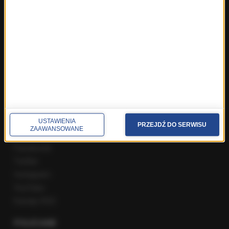
ROZMOWY W RMF FM
Najnowsze rozmowy w RMF FM
Rozmowa o 7:00 w RMF FM i Radiu RMF24
Poranna rozmowa w RMF FM
Popołudniowa rozmowa w RMF FM
Gość Krzysztofa Ziemca w RMF FM
Rozmowy w Radiu RMF24
SPOŁECZNOŚĆ
USTAWIENIA
PRZEJDŹ DO SERWISU
ZAAWANSOWANE
Facebook
Twitter
Instagram
YouTube
Kanały RSS
POLECANE