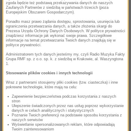
Dla nas wszystkich królowa była stale obecna w
zgoda będzie też podstawą przekazywania danych do naszych
Zaufanych Partnerów z siedzibą w państwach trzecich (poza
naszym życiu - tak znajoma jak członek rodziny, a
Europejskim Obszarem Gospodarczym).
jednocześnie wywierająca spokojny i stabilizujący
Ponadto masz prawo żądania dostępu, sprostowania, usunięcia lub
ograniczenia przetwarzania danych, a także złożenia skargi do
wpływ na nasz kraj. Większość z nas nigdy nie zna
Prezesa Urzędu Ochrony Danych Osobowych. W polityce prywatności
znajdziesz informacje jak wykonać swoje prawa. Szczegółowe
chwili, w której by jej nie było. Jej śmierć to nie tylko
informacje na temat przetwarzania Twoich danych znajdują się w
tragedia dla rodziny królewskiej, ale także straszna
polityce prywatności.
strata dla nas wszystkich
- oświadczył spiker Izby
Administratorem tych danych jesteśmy my, czyli Radio Muzyka Fakty
Grupa RMF sp. z o.o. sp. k. z siedzibą w Krakowie, al. Waszyngtona
Gmin Lindsay Hoyle.
1.
Stosowanie plików cookies i innych technologii
Dalsza część artykułu pod materiałem video:
Wraz z partnerami stosujemy pliki cookies (tzw. ciasteczka) i inne
pokrewne technologie, które mają na celu:
Zapewnienie bezpieczeństwa podczas korzystania z naszych
stron
Ulepszenie świadczonych przez nas usług poprzez wykorzystanie
danych w celach analitycznych i statystycznych
Poznanie Twoich preferencji na podstawie sposobu korzystania z
naszych serwisów
Wyświetlanie spersonalizowanych reklam, które odpowiadają
Twoim zainteresowaniom