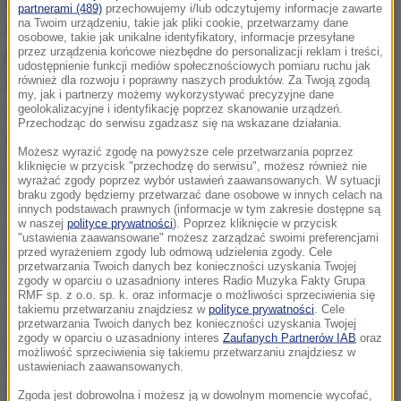
podczas którego posłowie wyłącznie będą oddawać
partnerami (489)
przechowujemy i/lub odczytujemy informacje zawarte
na Twoim urządzeniu, takie jak pliki cookie, przetwarzamy dane
hołd królowej,
zacznie się piątek w południe i
osobowe, takie jak unikalne identyfikatory, informacje przesyłane
przez urządzenia końcowe niezbędne do personalizacji reklam i treści,
potrwa do godz. 22:00, i kontynuowane będzie w
udostępnienie funkcji mediów społecznościowych pomiaru ruchu jak
sobotę, również do godz. 22:00
. Na początku
również dla rozwoju i poprawny naszych produktów. Za Twoją zgodą
my, jak i partnerzy możemy wykorzystywać precyzyjne dane
sobotniego posiedzenia
posłowie złożą przysięgę
geolokalizacyjne i identyfikację poprzez skanowanie urządzeń.
Przechodząc do serwisu zgadzasz się na wskazane działania.
na wierność nowemu królowi Karolowi III.
Możesz wyrazić zgodę na powyższe cele przetwarzania poprzez
kliknięcie w przycisk "przechodzę do serwisu", możesz również nie
W piątki posiedzenia Izby Gmin zazwyczaj się nie
wyrażać zgody poprzez wybór ustawień zaawansowanych. W sytuacji
braku zgody będziemy przetwarzać dane osobowe w innych celach na
odbywają, gdyż jest to dzień, który posłowie
innych podstawach prawnych (informacje w tym zakresie dostępne są
w naszej
polityce prywatności
). Poprzez kliknięcie w przycisk
tradycyjnie spędzają w swoich okręgach
"ustawienia zaawansowane" możesz zarządzać swoimi preferencjami
przed wyrażeniem zgody lub odmową udzielenia zgody. Cele
wyborczych, a posiedzenia w soboty są zupełnie
przetwarzania Twoich danych bez konieczności uzyskania Twojej
zgody w oparciu o uzasadniony interes Radio Muzyka Fakty Grupa
wyjątkową sytuacją. Po raz ostatni miało to miejsce
RMF sp. z o.o. sp. k. oraz informacje o możliwości sprzeciwienia się
w październiku
2019 r.
z powodu głosowania nad
takiemu przetwarzaniu znajdziesz w
polityce prywatności
. Cele
przetwarzania Twoich danych bez konieczności uzyskania Twojej
umową o warunkach brexitu, a jeszcze wcześniej -
zgody w oparciu o uzasadniony interes
Zaufanych Partnerów IAB
oraz
możliwość sprzeciwienia się takiemu przetwarzaniu znajdziesz w
w 1982 r.
po wybuchu wojny o Falklandy.
ustawieniach zaawansowanych.
Zgoda jest dobrowolna i możesz ją w dowolnym momencie wycofać,