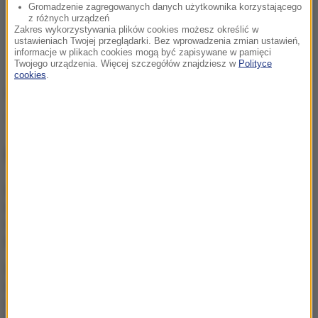
Gromadzenie zagregowanych danych użytkownika korzystającego
z różnych urządzeń
Zakres wykorzystywania plików cookies możesz określić w
ustawieniach Twojej przeglądarki. Bez wprowadzenia zmian ustawień,
informacje w plikach cookies mogą być zapisywane w pamięci
Twojego urządzenia. Więcej szczegółów znajdziesz w
Polityce
cookies
.
Źródło: PAP
Wielka Brytania
Tagi:
NAJWAŻNIEJSZE FAKTY
Polak zmarł po interwencji
policji. Jest wiele pytań i
śledztwo prokuratury
Wielki powrót po 100
latach. Niezwykły gatunek
uchwycony przez
fotopułapkę