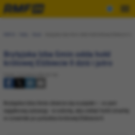
RMF24
Fakty
Świat
​Brytyjska Izba Gmin odda hołd królowej Elżbiecie II dziś
​Brytyjska Izba Gmin odda hołd
królowej Elżbiecie II dziś i jutro
Piątek, 9 września 2022 (01:45)
​Brytyjska Izba Gmin zbierze się w piątek i - co jest
wyjątkową sytuacją - w sobotę, aby oddać hołd zmarłej
w czwartek po południu królowej Elżbiecie II.