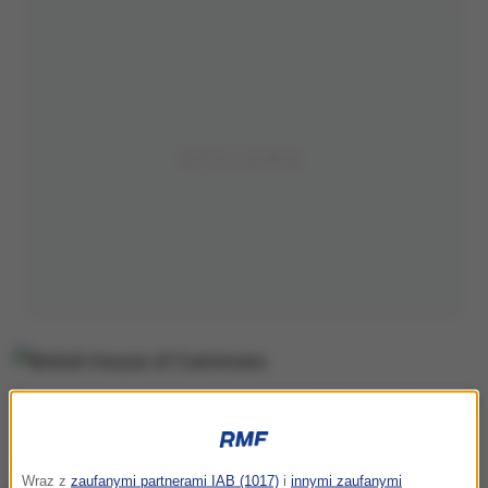
British House of Commons
Jak poinformowano, posiedzenie Izby Gmin,
Wraz z
zaufanymi partnerami IAB (1017)
i
innymi zaufanymi