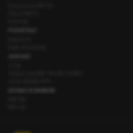
Gorąca Linia RMF FM
Staż w RMF24
Patronaty
POZOSTAŁE
Newsroom
Radio internetowe
KONTAKT
O nas
Gorąca Linia RMF FM: 600 700 800
email: fakty@rmf.fm
APLIKACJE MOBILNE
RMF FM
RMF ON