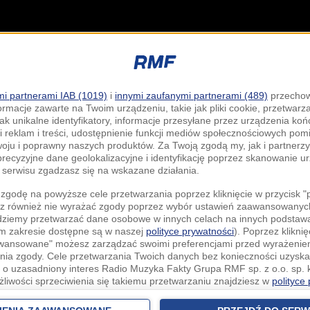
i partnerami IAB (1019)
i
innymi zaufanymi partnerami (489)
przechow
ormacje zawarte na Twoim urządzeniu, takie jak pliki cookie, przetwar
jak unikalne identyfikatory, informacje przesyłane przez urządzenia k
i reklam i treści, udostępnienie funkcji mediów społecznościowych pom
woju i poprawny naszych produktów. Za Twoją zgodą my, jak i partner
recyzyjne dane geolokalizacyjne i identyfikację poprzez skanowanie u
serwisu zgadzasz się na wskazane działania.
zgodę na powyższe cele przetwarzania poprzez kliknięcie w przycisk 
z również nie wyrażać zgody poprzez wybór ustawień zaawansowanych
dziemy przetwarzać dane osobowe w innych celach na innych podsta
ym zakresie dostępne są w naszej
polityce prywatności
). Poprzez kliknię
awansowane" możesz zarządzać swoimi preferencjami przed wyrażenie
ia zgody. Cele przetwarzania Twoich danych bez konieczności uzyska
 o uzasadniony interes Radio Muzyka Fakty Grupa RMF sp. z o.o. sp. k
żliwości sprzeciwienia się takiemu przetwarzaniu znajdziesz w
polityce
nia Twoich danych bez konieczności uzyskania Twojej zgody w oparci
ch Partnerów IAB
oraz możliwość sprzeciwienia się takiemu przetwarza