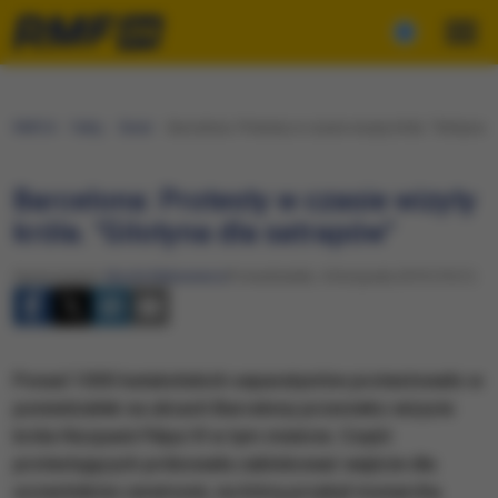
RMF24
Fakty
Świat
Barcelona: Protesty w czasie wizyty króla. "Gilotyna d
Barcelona: Protesty w czasie wizyty
króla. "Gilotyna dla satrapów"
Opracowanie:
Nicole Makarewicz
Poniedziałek, 4 listopada 2019 (19:21)
Ponad 1000 katalońskich separatystów protestowało w
poniedziałek na ulicach Barcelony przeciwko wizycie
króla Hiszpanii Filipa VI w tym mieście. Część
protestujących próbowała zablokować wejście dla
uczestników ceremonii, na którą przybył monarcha.