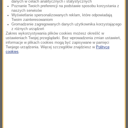
danych w celach analitycznych i statystycznych
Późnym wieczorem w centrum Barcelony
odbędzie
Poznanie Twoich preferencji na podstawie sposobu korzystania z
naszych serwisów
się manifestacja poparcia dla króla Filipa VI
. W
Wyświetlanie spersonalizowanych reklam, które odpowiadają
Twoim zainteresowaniom
wydarzeniu mają wziąć udział m.in. deputowani
Gromadzenie zagregowanych danych użytkownika korzystającego
centroprawicowej Partii Ludowej (PP).
z różnych urządzeń
Zakres wykorzystywania plików cookies możesz określić w
ustawieniach Twojej przeglądarki. Bez wprowadzenia zmian ustawień,
informacje w plikach cookies mogą być zapisywane w pamięci
Dalsza część artykułu pod materiałem video:
Twojego urządzenia. Więcej szczegółów znajdziesz w
Polityce
cookies
.