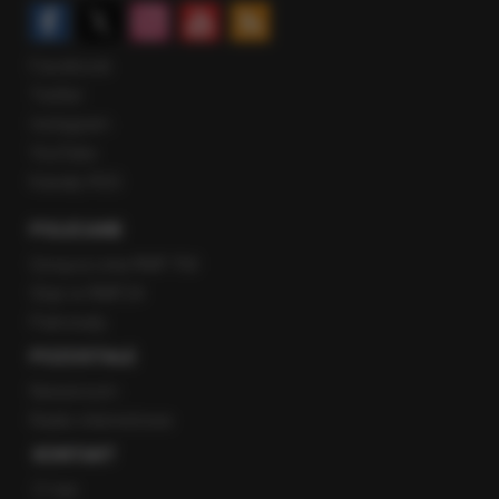
Facebook
Twitter
Instagram
YouTube
Kanały RSS
POLECANE
Gorąca Linia RMF FM
Staż w RMF24
Patronaty
POZOSTAŁE
Newsroom
Radio internetowe
KONTAKT
O nas