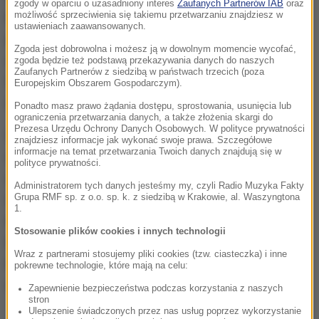
zgody w oparciu o uzasadniony interes
Zaufanych Partnerów IAB
oraz
możliwość sprzeciwienia się takiemu przetwarzaniu znajdziesz w
kongresowego separatyści skandowali hasła
ustawieniach zaawansowanych.
popierające secesję Katalonii i wznosili
Zgoda jest dobrowolna i możesz ją w dowolnym momencie wycofać,
antymonarchistyczne okrzyki. Na niektórych z
zgoda będzie też podstawą przekazywania danych do naszych
Zaufanych Partnerów z siedzibą w państwach trzecich (poza
transparentów widniały hasła: "
Nie mamy króla"
Europejskim Obszarem Gospodarczym).
oraz
"Gilotyna dla satrapów"
.
Ponadto masz prawo żądania dostępu, sprostowania, usunięcia lub
ograniczenia przetwarzania danych, a także złożenia skargi do
Prezesa Urzędu Ochrony Danych Osobowych. W polityce prywatności
Wśród manifestantów pojawiło się kilku
znajdziesz informacje jak wykonać swoje prawa. Szczegółowe
informacje na temat przetwarzania Twoich danych znajdują się w
deputowanych katalońskiego parlamentu z
polityce prywatności.
ugrupowań separatystycznych, Republikańskiej
Administratorem tych danych jesteśmy my, czyli Radio Muzyka Fakty
Grupa RMF sp. z o.o. sp. k. z siedzibą w Krakowie, al. Waszyngtona
Lewicy Katalonii (ERC), a także bloku Razem dla
1.
Katalonii (JxCat). Jednym z protestujących był
Stosowanie plików cookies i innych technologii
Ernest Maragall, odpowiedzialny między majem a
Wraz z partnerami stosujemy pliki cookies (tzw. ciasteczka) i inne
listopadem 2018 r. za sprawy zewnętrzne w
pokrewne technologie, które mają na celu:
regionalnym gabinecie Quima Torry.
Zapewnienie bezpieczeństwa podczas korzystania z naszych
stron
Ulepszenie świadczonych przez nas usług poprzez wykorzystanie