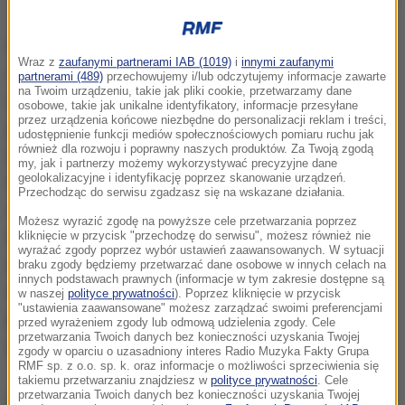
Setki separatystów protestowały w czasie wizyty króla
Protesty rozpoczęły się przed południem w centrum
Wraz z
zaufanymi partnerami IAB (1019)
i
innymi zaufanymi
miasta, gdzie zwolennicy secesji Katalonii od
partnerami (489)
przechowujemy i/lub odczytujemy informacje zawarte
na Twoim urządzeniu, takie jak pliki cookie, przetwarzamy dane
Hiszpanii, zablokowali kilka ulic. Późnym
osobowe, takie jak unikalne identyfikatory, informacje przesyłane
przez urządzenia końcowe niezbędne do personalizacji reklam i treści,
popołudniem manifestanci zatarasowali aleję
udostępnienie funkcji mediów społecznościowych pomiaru ruchu jak
również dla rozwoju i poprawny naszych produktów. Za Twoją zgodą
Diagonal, jedną z głównych arterii stolicy regionu.
my, jak i partnerzy możemy wykorzystywać precyzyjne dane
geolokalizacyjne i identyfikację poprzez skanowanie urządzeń.
Na dwie godziny przed wieczorną ceremonią
Przechodząc do serwisu zgadzasz się na wskazane działania.
wręczenia nagród Fundacji Księżniczki Gerony, na
Możesz wyrazić zgodę na powyższe cele przetwarzania poprzez
którą przybył król Filip VI z małżonką i córkami,
kliknięcie w przycisk "przechodzę do serwisu", możesz również nie
wyrażać zgody poprzez wybór ustawień zaawansowanych. W sytuacji
separatyści rozpoczęli blokadę wejścia do Palau
braku zgody będziemy przetwarzać dane osobowe w innych celach na
innych podstawach prawnych (informacje w tym zakresie dostępne są
de Congressos, miejsca organizacji
w naszej
polityce prywatności
). Poprzez kliknięcie w przycisk
"ustawienia zaawansowane" możesz zarządzać swoimi preferencjami
poniedziałkowej uroczystości
. Interweniowała
przed wyrażeniem zgody lub odmową udzielenia zgody. Cele
przetwarzania Twoich danych bez konieczności uzyskania Twojej
policja.
zgody w oparciu o uzasadniony interes Radio Muzyka Fakty Grupa
RMF sp. z o.o. sp. k. oraz informacje o możliwości sprzeciwienia się
takiemu przetwarzaniu znajdziesz w
polityce prywatności
. Cele
przetwarzania Twoich danych bez konieczności uzyskania Twojej
Przed budynkiem barcelońskiego centrum