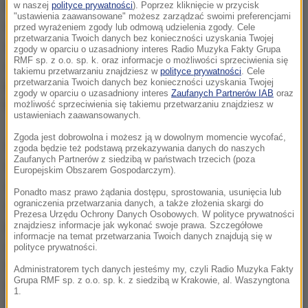
na lipcowym szczycie - dialog z partnerami i
w naszej
polityce prywatności
). Poprzez kliknięcie w przycisk
"ustawienia zaawansowane" możesz zarządzać swoimi preferencjami
czynienie stabilniejszym otoczenia sojuszu.
przed wyrażeniem zgody lub odmową udzielenia zgody. Cele
przetwarzania Twoich danych bez konieczności uzyskania Twojej
Usłyszymy kolejne szczegóły o sposobach
zgody w oparciu o uzasadniony interes Radio Muzyka Fakty Grupa
RMF sp. z o.o. sp. k. oraz informacje o możliwości sprzeciwienia się
okazywania siły uzgodnionych w Warszawie
-
takiemu przetwarzaniu znajdziesz w
polityce prywatności
. Cele
przetwarzania Twoich danych bez konieczności uzyskania Twojej
powiedział, przypominając, że chodzi o dwa rejony
zgody w oparciu o uzasadniony interes
Zaufanych Partnerów IAB
oraz
koncentracji sił.
możliwość sprzeciwienia się takiemu przetwarzaniu znajdziesz w
ustawieniach zaawansowanych.
Zgoda jest dobrowolna i możesz ją w dowolnym momencie wycofać,
Na północnym wschodzie NATO będą to - jak je
zgoda będzie też podstawą przekazywania danych do naszych
Zaufanych Partnerów z siedzibą w państwach trzecich (poza
nazywamy - cztery bataliony odstraszania, które będą
Europejskim Obszarem Gospodarczym).
stacjonować w Estonii, na Łotwie, Litwie i w Polsce.
Ponadto masz prawo żądania dostępu, sprostowania, usunięcia lub
Spodziewamy się szczegółowych informacji, jak
ograniczenia przetwarzania danych, a także złożenia skargi do
Prezesa Urzędu Ochrony Danych Osobowych. W polityce prywatności
przebiegają przygotowania tych batalionów, kiedy
znajdziesz informacje jak wykonać swoje prawa. Szczegółowe
informacje na temat przetwarzania Twoich danych znajdują się w
zostaną rozmieszczone, jaki będzie ich skład. Od
polityce prywatności.
krajów gospodarzy, powinniśmy usłyszeć o wsparciu
Administratorem tych danych jesteśmy my, czyli Radio Muzyka Fakty
Grupa RMF sp. z o.o. sp. k. z siedzibą w Krakowie, al. Waszyngtona
logistycznym i administracyjnym
- wyjaśnił Lute.
1.
Kontrybucje do tych czterech wielonarodowych