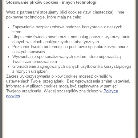
Stosowanie plików cookies i innych technologii
batalionów wniesie około 20 sojuszników, więc to
Wraz z partnerami stosujemy pliki cookies (tzw. ciasteczka) i inne
naprawdę wielonarodowy wysiłek. Bataliony powinny
pokrewne technologie, które mają na celu:
być na miejscu do wiosny. Przybędą na nieokreślony
Zapewnienie bezpieczeństwa podczas korzystania z naszych
stron
czas na zasadzie rotacji, będą się zmieniać co sześć-
Ulepszenie świadczonych przez nas usług poprzez wykorzystanie
danych w celach analitycznych i statystycznych
dziewięć miesięcy
- sprecyzował.
Poznanie Twoich preferencji na podstawie sposobu korzystania z
naszych serwisów
Wyświetlanie spersonalizowanych reklam, które odpowiadają
Innym tematem będzie współpraca z UE i krajami
Twoim zainteresowaniom
Gromadzenie zagregowanych danych użytkownika korzystającego
partnerskimi - Finlandią i Szwecją.
Uważamy, że
z różnych urządzeń
Zakres wykorzystywania plików cookies możesz określić w
NATO i Unia Europejska powinny być naturalnymi
ustawieniach Twojej przeglądarki. Bez wprowadzenia zmian ustawień,
informacje w plikach cookies mogą być zapisywane w pamięci
partnerami. Powinno być mnóstwo miejsca na
Twojego urządzenia. Więcej szczegółów znajdziesz w
Polityce
współpracę. Obie organizacje są ufundowane na tych
cookies
.
samych wartościach, mamy tę samą geografię,
dzielimy wiele wyzwań"
- zaznaczył Lute. Przypomniał,
że w Warszawie przywódcy państw uzgodnili, iż NATO
i UE będą wymieniać się doświadczeniami z