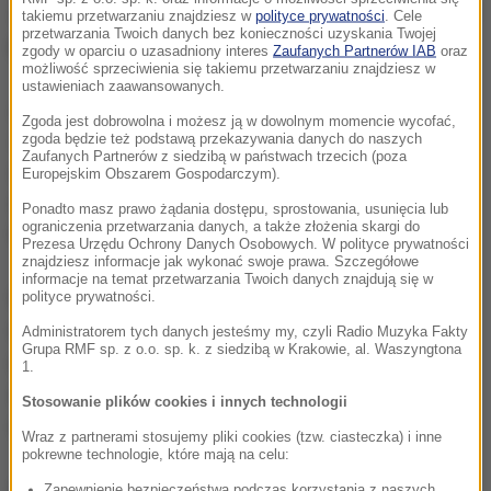
środków odurzających i psychotropowych
- zaznaczył
takiemu przetwarzaniu znajdziesz w
polityce prywatności
. Cele
przetwarzania Twoich danych bez konieczności uzyskania Twojej
prokurator.
zgody w oparciu o uzasadniony interes
Zaufanych Partnerów IAB
oraz
możliwość sprzeciwienia się takiemu przetwarzaniu znajdziesz w
ustawieniach zaawansowanych.
Zabezpieczone zostały narkotyki o wartości ponad
Zgoda jest dobrowolna i możesz ją w dowolnym momencie wycofać,
300 tys. zł w postaci ok. 5 kg suszu ziela konopi
zgoda będzie też podstawą przekazywania danych do naszych
Zaufanych Partnerów z siedzibą w państwach trzecich (poza
innych niż włókniste oraz mniejsze ilości amfetaminy,
Europejskim Obszarem Gospodarczym).
MDMA, kokainy oraz 4-CMC (klefedronu)
- wskazał
Ponadto masz prawo żądania dostępu, sprostowania, usunięcia lub
ograniczenia przetwarzania danych, a także złożenia skargi do
Wawrzyniak.
Prezesa Urzędu Ochrony Danych Osobowych. W polityce prywatności
znajdziesz informacje jak wykonać swoje prawa. Szczegółowe
informacje na temat przetwarzania Twoich danych znajdują się w
Wydział ds. Wojskowych w Prokuraturze Okręgowej
polityce prywatności.
w Poznaniu 23 września wszczął śledztwo ws.
Administratorem tych danych jesteśmy my, czyli Radio Muzyka Fakty
Grupa RMF sp. z o.o. sp. k. z siedzibą w Krakowie, al. Waszyngtona
udziału żołnierza i zatrzymanych cywilów w obrocie
1.
znacznymi ilościami narkotyków i udzielania ich innej
Stosowanie plików cookies i innych technologii
osobie w celu osiągnięcia korzyści majątkowej.
Wraz z partnerami stosujemy pliki cookies (tzw. ciasteczka) i inne
pokrewne technologie, które mają na celu:
Sąd Rejonowy Poznań Stare Miasto w Poznaniu
Zapewnienie bezpieczeństwa podczas korzystania z naszych