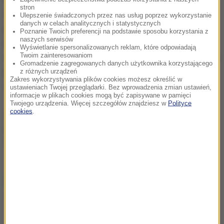
stron
zastosował trzymiesięczny areszt wobec dwóch
Ulepszenie świadczonych przez nas usług poprzez wykorzystanie
danych w celach analitycznych i statystycznych
podejrzanych, w tym zatrzymanego żołnierza. Wobec
Poznanie Twoich preferencji na podstawie sposobu korzystania z
naszych serwisów
pozostałych podejrzanych prokurator zastosował
Wyświetlanie spersonalizowanych reklam, które odpowiadają
Twoim zainteresowaniom
wolnościowe środki zapobiegawcze w postaci dozoru
Gromadzenie zagregowanych danych użytkownika korzystającego
policji, poręczenia majątkowego oraz zakazu
z różnych urządzeń
Zakres wykorzystywania plików cookies możesz określić w
opuszczania kraju.
ustawieniach Twojej przeglądarki. Bez wprowadzenia zmian ustawień,
informacje w plikach cookies mogą być zapisywane w pamięci
Twojego urządzenia. Więcej szczegółów znajdziesz w
Polityce
cookies
.
Za udział w obrocie znacznymi ilościami środków
odurzających i psychotropowych grozi od dwóch do
12 lat pozbawienia wolności.
Źródło: nie
narkotyki
żołnierze
Tagi: