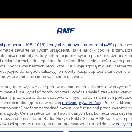
i partnerami IAB (1019)
i
innymi zaufanymi partnerami (489)
przechow
ormacje zawarte na Twoim urządzeniu, takie jak pliki cookie, przetwar
jak unikalne identyfikatory, informacje przesyłane przez urządzenia k
i reklam i treści, udostępnienie funkcji mediów społecznościowych pom
woju i poprawny naszych produktów. Za Twoją zgodą my, jak i partner
recyzyjne dane geolokalizacyjne i identyfikację poprzez skanowanie u
serwisu zgadzasz się na wskazane działania.
zgodę na powyższe cele przetwarzania poprzez kliknięcie w przycisk 
z również nie wyrażać zgody poprzez wybór ustawień zaawansowanych
dziemy przetwarzać dane osobowe w innych celach na innych podsta
ym zakresie dostępne są w naszej
polityce prywatności
). Poprzez kliknię
awansowane" możesz zarządzać swoimi preferencjami przed wyrażenie
ia zgody. Cele przetwarzania Twoich danych bez konieczności uzyska
 o uzasadniony interes Radio Muzyka Fakty Grupa RMF sp. z o.o. sp. k
żliwości sprzeciwienia się takiemu przetwarzaniu znajdziesz w
polityce
nia Twoich danych bez konieczności uzyskania Twojej zgody w oparci