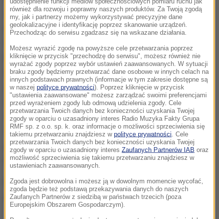
udostępnienie funkcji mediów społecznościowych pomiaru ruchu jak
również dla rozwoju i poprawny naszych produktów. Za Twoją zgodą
zatrzymania krążenia. Na miejsce szybko dotarł
my, jak i partnerzy możemy wykorzystywać precyzyjne dane
geolokalizacyjne i identyfikację poprzez skanowanie urządzeń.
ratownik dyżurny GOPR z Markowych Szczawin i
Przechodząc do serwisu zgadzasz się na wskazane działania.
wezwano śmigłowiec Lotniczego Pogotowia
Możesz wyrazić zgodę na powyższe cele przetwarzania poprzez
Ratunkowego.
Dostaliśmy zgłoszenie od turystów,
kliknięcie w przycisk "przechodzę do serwisu", możesz również nie
wyrażać zgody poprzez wybór ustawień zaawansowanych. W sytuacji
którzy byli świadkami zasłabnięcia mężczyzny i
braku zgody będziemy przetwarzać dane osobowe w innych celach na
innych podstawach prawnych (informacje w tym zakresie dostępne są
zadysponowaliśmy na miejsce śmigłowiec
w naszej
polityce prywatności
). Poprzez kliknięcie w przycisk
"ustawienia zaawansowane" możesz zarządzać swoimi preferencjami
Lotniczego Pogotowia Ratunkowego oraz naszego
przed wyrażeniem zgody lub odmową udzielenia zgody. Cele
przetwarzania Twoich danych bez konieczności uzyskania Twojej
ratownika dyżurującego na Markowych
zgody w oparciu o uzasadniony interes Radio Muzyka Fakty Grupa
RMF sp. z o.o. sp. k. oraz informacje o możliwości sprzeciwienia się
Szczawinach. Przypadkowi turyści najpierw zaczęli
takiemu przetwarzaniu znajdziesz w
polityce prywatności
. Cele
przetwarzania Twoich danych bez konieczności uzyskania Twojej
prowadzić reanimację, którą przejęli ratownic
y -
zgody w oparciu o uzasadniony interes
Zaufanych Partnerów IAB
oraz
możliwość sprzeciwienia się takiemu przetwarzaniu znajdziesz w
ratownik dyżurny Grupy Beskidzkiej GOPR.
ustawieniach zaawansowanych.
Niestety,
mimo szybko udzielonej pomocy turysta
Zgoda jest dobrowolna i możesz ją w dowolnym momencie wycofać,
zgoda będzie też podstawą przekazywania danych do naszych
zmarł.
Zaufanych Partnerów z siedzibą w państwach trzecich (poza
Europejskim Obszarem Gospodarczym).