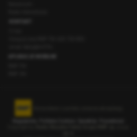
Newsroom
Radio internetowe
KONTAKT
O nas
Gorąca Linia RMF FM: 600 700 800
email: fakty@rmf.fm
APLIKACJE MOBILNE
RMF FM
RMF ON
Korzystanie z portalu oznacza akceptację
Regulaminu
.
Polityka Cookies
.
SpeakUp
.
Prywatność
.
Copyright by
Radio Muzyka Fakty Grupa RMF sp. z o.o.
sp. k.