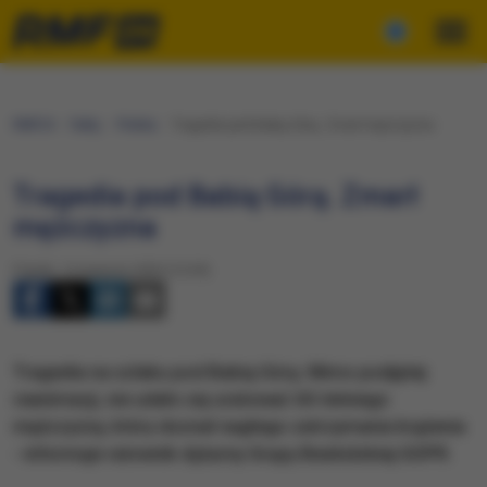
RMF24
Fakty
Polska
Tragedia pod Babią Górą. Zmarł mężczyzna
Tragedia pod Babią Górą. Zmarł
mężczyzna
Piątek, 14 sierpnia 2020 (15:39)
Tragedia na szlaku pod Babią Górą. Mimo podjętej
reanimacji, nie udało się uratować 60-letniego
mężczyzny, który doznał nagłego zatrzymania krążenia
- informuje ratownik dyżurny Grupy Beskidzkiej GOPR.