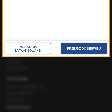
Popołudniowa rozmowa w RMF FM
Gość Krzysztofa Ziemca w RMF FM
Rozmowy w Radiu RMF24
SPOŁECZNOŚĆ
Facebook
USTAWIENIA
Twitter
PRZEJDŹ DO SERWISU
ZAAWANSOWANE
Instagram
YouTube
Kanały RSS
POLECANE
Gorąca Linia RMF FM
Staż w RMF24
Patronaty
POZOSTAŁE