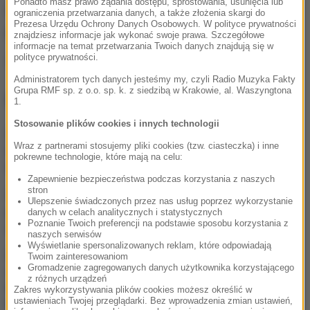
Ponadto masz prawo żądania dostępu, sprostowania, usunięcia lub
Ciało mężczyzny zostało przetransportowane na
ograniczenia przetwarzania danych, a także złożenia skargi do
Prezesa Urzędu Ochrony Danych Osobowych. W polityce prywatności
pokładzie śmigłowca na Przełęcz Krowiarki.
znajdziesz informacje jak wykonać swoje prawa. Szczegółowe
informacje na temat przetwarzania Twoich danych znajdują się w
polityce prywatności.
Źródło: RMF FM
Administratorem tych danych jesteśmy my, czyli Radio Muzyka Fakty
Grupa RMF sp. z o.o. sp. k. z siedzibą w Krakowie, al. Waszyngtona
NAJWAŻNIEJSZE FAKTY
1.
Stosowanie plików cookies i innych technologii
Tragedia nad Błękitną
Wraz z partnerami stosujemy pliki cookies (tzw. ciasteczka) i inne
Laguną w Siechnicach. 19-
pokrewne technologie, które mają na celu:
latek utonął ratując kolegę
Zapewnienie bezpieczeństwa podczas korzystania z naszych
stron
Utrudnienia dla turystów
Ulepszenie świadczonych przez nas usług poprzez wykorzystanie
pod Tatrami. Kolarze
danych w celach analitycznych i statystycznych
opanują Podhale
Poznanie Twoich preferencji na podstawie sposobu korzystania z
naszych serwisów
Wyświetlanie spersonalizowanych reklam, które odpowiadają
„Nie wiem, czy PiS nie
Twoim zainteresowaniom
Gromadzenie zagregowanych danych użytkownika korzystającego
schowa się pod wodę”.
z różnych urządzeń
Mastalerek o wypchnięciu
Zakres wykorzystywania plików cookies możesz określić w
Morawieckiego
ustawieniach Twojej przeglądarki. Bez wprowadzenia zmian ustawień,