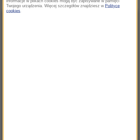
informacje w plikach cookies mogą być zapisywane w pamięci
Twojego urządzenia. Więcej szczegółów znajdziesz w
Polityce
cookies
.
NAJNOWSZE
08:59
Zbudują 20 bunkrów. W środku będzie 1,3
tysiąca ton materiałów wybuchowych
08:56
Tragedia nad Błękitną Laguną w Siechnicach.
19-latek utonął ratując kolegę
08:31
„Rosyjski Amazon” w ogniu. Uderzenie
sięgnęło za Ural
08:08
Utrudnienia dla turystów pod Tatrami. Kolarze
opanują Podhale