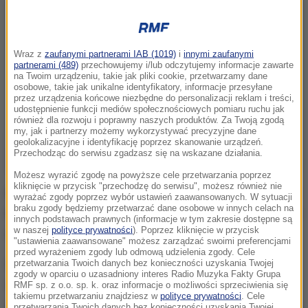
Wraz z
zaufanymi partnerami IAB (1019)
i
innymi zaufanymi
partnerami (489)
przechowujemy i/lub odczytujemy informacje zawarte
na Twoim urządzeniu, takie jak pliki cookie, przetwarzamy dane
osobowe, takie jak unikalne identyfikatory, informacje przesyłane
przez urządzenia końcowe niezbędne do personalizacji reklam i treści,
udostępnienie funkcji mediów społecznościowych pomiaru ruchu jak
również dla rozwoju i poprawny naszych produktów. Za Twoją zgodą
my, jak i partnerzy możemy wykorzystywać precyzyjne dane
geolokalizacyjne i identyfikację poprzez skanowanie urządzeń.
Przechodząc do serwisu zgadzasz się na wskazane działania.
Możesz wyrazić zgodę na powyższe cele przetwarzania poprzez
kliknięcie w przycisk "przechodzę do serwisu", możesz również nie
Na kolejnych miejscach w sondażu znaleźli się Paweł
wyrażać zgody poprzez wybór ustawień zaawansowanych. W sytuacji
braku zgody będziemy przetwarzać dane osobowe w innych celach na
Kukiz (4 proc.), Władysław Kosiniak-Kamysz (2 proc.) i
innych podstawach prawnych (informacje w tym zakresie dostępne są
w naszej
polityce prywatności
). Poprzez kliknięcie w przycisk
Adrian Zandberg (1 proc.).
"ustawienia zaawansowane" możesz zarządzać swoimi preferencjami
przed wyrażeniem zgody lub odmową udzielenia zgody. Cele
Gdyby Duda i Tusk spotkali się w drugiej turze
przetwarzania Twoich danych bez konieczności uzyskania Twojej
zgody w oparciu o uzasadniony interes Radio Muzyka Fakty Grupa
wyborów, według sondażu wygrałby urzędujący
RMF sp. z o.o. sp. k. oraz informacje o możliwości sprzeciwienia się
takiemu przetwarzaniu znajdziesz w
polityce prywatności
. Cele
prezydent. Andrzej Duda otrzymałby 53 proc. głosów,
przetwarzania Twoich danych bez konieczności uzyskania Twojej