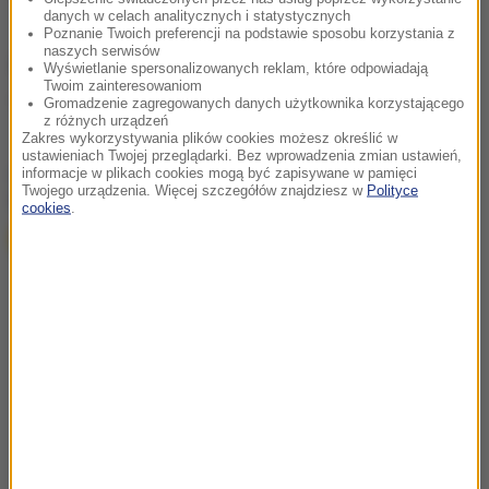
danych w celach analitycznych i statystycznych
Poznanie Twoich preferencji na podstawie sposobu korzystania z
naszych serwisów
Źródło: RMF FM
Wyświetlanie spersonalizowanych reklam, które odpowiadają
Twoim zainteresowaniom
Donald Tusk
Andrzej Duda
sondaż
Tagi:
Gromadzenie zagregowanych danych użytkownika korzystającego
z różnych urządzeń
Zakres wykorzystywania plików cookies możesz określić w
ustawieniach Twojej przeglądarki. Bez wprowadzenia zmian ustawień,
chcesz widzieć więcej artykułów od RMF24?
dodaj w
informacje w plikach cookies mogą być zapisywane w pamięci
Twojego urządzenia. Więcej szczegółów znajdziesz w
Polityce
Google
cookies
.