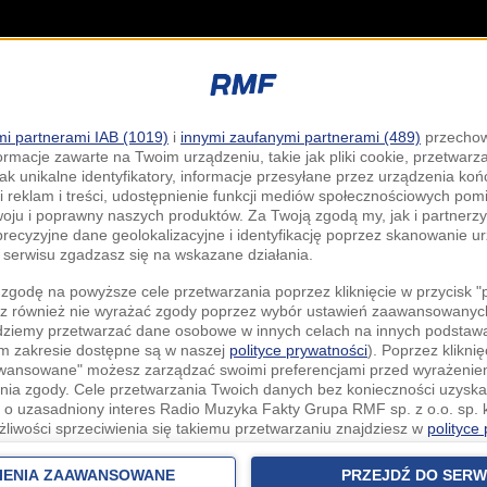
i partnerami IAB (1019)
i
innymi zaufanymi partnerami (489)
przechow
eż w Warszawie. Normy w mieście przekroczone są prawi
ormacje zawarte na Twoim urządzeniu, takie jak pliki cookie, przetwar
rzy Marszałkowskiej i na ulicy Kondratowicza na Pradze.
jak unikalne identyfikatory, informacje przesyłane przez urządzenia k
i reklam i treści, udostępnienie funkcji mediów społecznościowych pom
d 130 mikrogramów szkodliwego pyłu PM10. Norma to ty
woju i poprawny naszych produktów. Za Twoją zgodą my, jak i partner
recyzyjne dane geolokalizacyjne i identyfikację poprzez skanowanie u
Warszawą - w Legionowie, Otwocku i Konstancinie - ch
serwisu zgadzasz się na wskazane działania.
zgodę na powyższe cele przetwarzania poprzez kliknięcie w przycisk 
z również nie wyrażać zgody poprzez wybór ustawień zaawansowanych
dziemy przetwarzać dane osobowe w innych celach na innych podsta
ym zakresie dostępne są w naszej
polityce prywatności
). Poprzez kliknię
awansowane" możesz zarządzać swoimi preferencjami przed wyrażenie
ia zgody. Cele przetwarzania Twoich danych bez konieczności uzyska
 o uzasadniony interes Radio Muzyka Fakty Grupa RMF sp. z o.o. sp. k
żliwości sprzeciwienia się takiemu przetwarzaniu znajdziesz w
polityce
nia Twoich danych bez konieczności uzyskania Twojej zgody w oparci
ch Partnerów IAB
oraz możliwość sprzeciwienia się takiemu przetwarza
IENIA ZAAWANSOWANE
PRZEJDŹ DO SERW
aawansowanych.