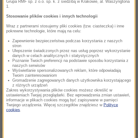
Grupa RMF sp. z o.o. sp. k. z siedzibą w Krakowie, al. Waszyngtona
1.
Stosowanie plików cookies i innych technologii
Wraz z partnerami stosujemy pliki cookies (tzw. ciasteczka) i inne
pokrewne technologie, które mają na celu:
Zapewnienie bezpieczeństwa podczas korzystania z naszych
stron
Ulepszenie świadczonych przez nas usług poprzez wykorzystanie
danych w celach analitycznych i statystycznych
Poznanie Twoich preferencji na podstawie sposobu korzystania z
naszych serwisów
Wyświetlanie spersonalizowanych reklam, które odpowiadają
Twoim zainteresowaniom
Gromadzenie zagregowanych danych użytkownika korzystającego
z różnych urządzeń
Zakres wykorzystywania plików cookies możesz określić w
Do tragedii doszło w piątek na warszawskim
ustawieniach Twojej przeglądarki. Bez wprowadzenia zmian ustawień,
informacje w plikach cookies mogą być zapisywane w pamięci
Powiślu. Mężczyzna razem z żoną wyszli z koncertu
Twojego urządzenia. Więcej szczegółów znajdziesz w
Polityce
cookies
.
na Torwarze. Jak nieoficjalnie informują śledczym
Tomasz Jędrzejczak poszedł na drugą stronę ulicy
Czerniakowskiej "za potrzebą", a jego żona wróciła