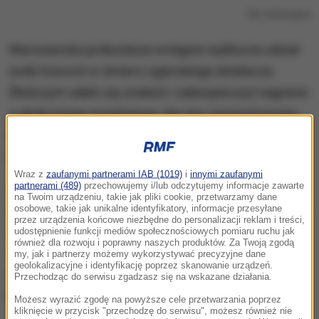
Zdj. ilustracyjne
Warszawska prokuratura wstępne wyklucza udział
osób trzecich w śmierci zgierskiego działacza.
Śledczym udało się znaleźć i zabezpieczyć nagranie
z okolicznego monitoringu. Na nim zarejestrowane
są ostatnie chwile życia zmarłego. Widać jak
mężczyzna wpada do rzeki.
Wraz z
zaufanymi partnerami IAB (1019)
i
innymi zaufanymi
partnerami (489)
przechowujemy i/lub odczytujemy informacje zawarte
Zabezpieczone zostały nagrania monitoringu, z
na Twoim urządzeniu, takie jak pliki cookie, przetwarzamy dane
których wynika, że do śmierci 52-letniego mężczyzny
osobowe, takie jak unikalne identyfikatory, informacje przesyłane
przez urządzenia końcowe niezbędne do personalizacji reklam i treści,
nie przyczyniły się inne osoby. Wstępne ustalenia
udostępnienie funkcji mediów społecznościowych pomiaru ruchu jak
również dla rozwoju i poprawny naszych produktów. Za Twoją zgodą
wskazują, że był to raczej nieszczęśliwy wypadek
-
my, jak i partnerzy możemy wykorzystywać precyzyjne dane
geolokalizacyjne i identyfikację poprzez skanowanie urządzeń.
mówi Onetowi prok. Łukasz Łapczyński, rzecznik
Przechodząc do serwisu zgadzasz się na wskazane działania.
Prokuratury Okręgowej w Warszawie.
Możesz wyrazić zgodę na powyższe cele przetwarzania poprzez
kliknięcie w przycisk "przechodzę do serwisu", możesz również nie