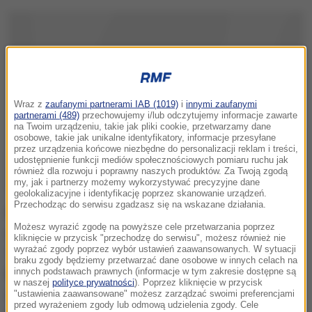
Wraz z
zaufanymi partnerami IAB (1019)
i
innymi zaufanymi
partnerami (489)
przechowujemy i/lub odczytujemy informacje zawarte
na Twoim urządzeniu, takie jak pliki cookie, przetwarzamy dane
osobowe, takie jak unikalne identyfikatory, informacje przesyłane
przez urządzenia końcowe niezbędne do personalizacji reklam i treści,
udostępnienie funkcji mediów społecznościowych pomiaru ruchu jak
również dla rozwoju i poprawny naszych produktów. Za Twoją zgodą
my, jak i partnerzy możemy wykorzystywać precyzyjne dane
geolokalizacyjne i identyfikację poprzez skanowanie urządzeń.
Przechodząc do serwisu zgadzasz się na wskazane działania.
Prokuratorzy przeanalizowali dokumetację w sprawie
Możesz wyrazić zgodę na powyższe cele przetwarzania poprzez
wyceny akcji, a także powołali biegłych z Polskiego
kliknięcie w przycisk "przechodzę do serwisu", możesz również nie
wyrażać zgody poprzez wybór ustawień zaawansowanych. W sytuacji
Towarzystwa Ekonomicznego i uznali, że wartość
braku zgody będziemy przetwarzać dane osobowe w innych celach na
innych podstawach prawnych (informacje w tym zakresie dostępne są
każdej z akcji sprzedanych firmie Kulczyka była
w naszej
polityce prywatności
). Poprzez kliknięcie w przycisk
zaniżona o 2,6 zł. Chodzić ma o to, że do ceny
"ustawienia zaawansowane" możesz zarządzać swoimi preferencjami
przed wyrażeniem zgody lub odmową udzielenia zgody. Cele