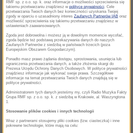
dniach 20-22 lipca.
RMF sp. z o.o. sp. k. oraz informacje o możliwości sprzeciwienia się
takiemu przetwarzaniu znajdziesz w
polityce prywatności
. Cele
przetwarzania Twoich danych bez konieczności uzyskania Twojej
Wzrasta liczba zakażonych
zgody w oparciu o uzasadniony interes
Zaufanych Partnerów IAB
oraz
możliwość sprzeciwienia się takiemu przetwarzaniu znajdziesz w
ustawieniach zaawansowanych.
Dalsza część artykułu pod materiałem video:
Zgoda jest dobrowolna i możesz ją w dowolnym momencie wycofać,
zgoda będzie też podstawą przekazywania danych do naszych
Zaufanych Partnerów z siedzibą w państwach trzecich (poza
Europejskim Obszarem Gospodarczym).
Ponadto masz prawo żądania dostępu, sprostowania, usunięcia lub
ograniczenia przetwarzania danych, a także złożenia skargi do
Prezesa Urzędu Ochrony Danych Osobowych. W polityce prywatności
znajdziesz informacje jak wykonać swoje prawa. Szczegółowe
informacje na temat przetwarzania Twoich danych znajdują się w
polityce prywatności.
Administratorem tych danych jesteśmy my, czyli Radio Muzyka Fakty
Grupa RMF sp. z o.o. sp. k. z siedzibą w Krakowie, al. Waszyngtona
1.
Stosowanie plików cookies i innych technologii
Wraz z partnerami stosujemy pliki cookies (tzw. ciasteczka) i inne
pokrewne technologie, które mają na celu:
W piątek poinformowano na stronach rządowych o