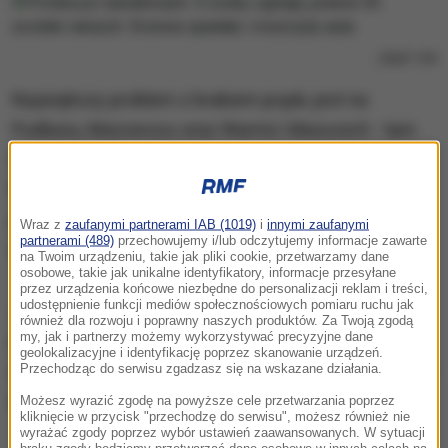
/
RMF FM
Największy problem z brakiem prądu jest na
Podlasiu, Mazowszu oraz Warmii i Mazurach - tam
ekipy techniczne mają najwięcej pracy.
Nieprzerwanie trwa naprawa zerwanych przez
powalone drzewa i zerwane gałęzie linii
Wraz z
zaufanymi partnerami IAB (1019)
i
innymi zaufanymi
partnerami (489)
przechowujemy i/lub odczytujemy informacje zawarte
energetycznych.
na Twoim urządzeniu, takie jak pliki cookie, przetwarzamy dane
osobowe, takie jak unikalne identyfikatory, informacje przesyłane
przez urządzenia końcowe niezbędne do personalizacji reklam i treści,
udostępnienie funkcji mediów społecznościowych pomiaru ruchu jak
Jeszcze wczoraj przed północą bez prądu było
również dla rozwoju i poprawny naszych produktów. Za Twoją zgodą
ponad 300 tysięcy odbiorców - z tej liczby została
my, jak i partnerzy możemy wykorzystywać precyzyjne dane
geolokalizacyjne i identyfikację poprzez skanowanie urządzeń.
już tylko jedna trzecia, nie wiadomo jednak, jak długo
Przechodząc do serwisu zgadzasz się na wskazane działania.
potrwa ponowne podłączenie ich do sieci.
Możesz wyrazić zgodę na powyższe cele przetwarzania poprzez
kliknięcie w przycisk "przechodzę do serwisu", możesz również nie
wyrażać zgody poprzez wybór ustawień zaawansowanych. W sytuacji