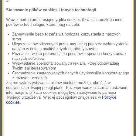
1.
Wczoraj strażaków wzywano do tysięcy
Stosowanie plików cookies i innych technologii
połamanych drzew oraz zablokowanych dróg i
Wraz z partnerami stosujemy pliki cookies (tzw. ciasteczka) i inne
pokrewne technologie, które mają na celu:
szlaków kolejowych. Wiatr uszkodził też ponad 750
budynków, więc trzeba było zabezpieczyć zerwane
Zapewnienie bezpieczeństwa podczas korzystania z naszych
stron
dachy.
Ulepszenie świadczonych przez nas usług poprzez wykorzystanie
danych w celach analitycznych i statystycznych
Poznanie Twoich preferencji na podstawie sposobu korzystania z
W sumie z wichurami walczyło niemal 50 tysięcy
naszych serwisów
Wyświetlanie spersonalizowanych reklam, które odpowiadają
strażaków. Wielu z nich nadal pracuje, ponieważ cały
Twoim zainteresowaniom
Gromadzenie zagregowanych danych użytkownika korzystającego
czas napływają zawiadomienia o kolejnych
z różnych urządzeń
Zakres wykorzystywania plików cookies możesz określić w
zniszczeniach. Bilans nie jest więc jeszcze
ustawieniach Twojej przeglądarki. Bez wprowadzenia zmian ustawień,
informacje w plikach cookies mogą być zapisywane w pamięci
zamknięty - już i tak bardzo wysoka liczba
Twojego urządzenia. Więcej szczegółów znajdziesz w
Polityce
cookies
.
interwencji może jeszcze wzrosnąć.
Dalsza część artykułu pod materiałem video: