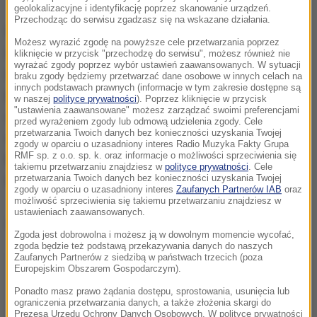
geolokalizacyjne i identyfikację poprzez skanowanie urządzeń.
Przechodząc do serwisu zgadzasz się na wskazane działania.
We wtorek Agencja Uzbrojenia ogłosiła, że
Możesz wyrazić zgodę na powyższe cele przetwarzania poprzez
świętokrzyskie przedsiębiorstwo MESKO S.A.
kliknięcie w przycisk "przechodzę do serwisu", możesz również nie
wyrażać zgody poprzez wybór ustawień zaawansowanych. W sytuacji
dostarczy polskim siłom zbrojnym
setki tysięcy
braku zgody będziemy przetwarzać dane osobowe w innych celach na
innych podstawach prawnych (informacje w tym zakresie dostępne są
sztuk amunicji podkalibrowej.
Zamówienie
w naszej
polityce prywatności
). Poprzez kliknięcie w przycisk
"ustawienia zaawansowane" możesz zarządzać swoimi preferencjami
obejmuje pociski kalibru 23 mm, przeznaczone dla
przed wyrażeniem zgody lub odmową udzielenia zgody. Cele
przetwarzania Twoich danych bez konieczności uzyskania Twojej
systemów przeciwlotniczych
Pilica
oraz amunicję
zgody w oparciu o uzasadniony interes Radio Muzyka Fakty Grupa
RMF sp. z o.o. sp. k. oraz informacje o możliwości sprzeciwienia się
kalibru 30 mm, która trafi do
transporterów
takiemu przetwarzaniu znajdziesz w
polityce prywatności
. Cele
opancerzonych Rosomak
.
przetwarzania Twoich danych bez konieczności uzyskania Twojej
zgody w oparciu o uzasadniony interes
Zaufanych Partnerów IAB
oraz
możliwość sprzeciwienia się takiemu przetwarzaniu znajdziesz w
ustawieniach zaawansowanych.
Dalsza część artykułu pod materiałem video:
Zgoda jest dobrowolna i możesz ją w dowolnym momencie wycofać,
zgoda będzie też podstawą przekazywania danych do naszych
Zaufanych Partnerów z siedzibą w państwach trzecich (poza
Europejskim Obszarem Gospodarczym).
Ponadto masz prawo żądania dostępu, sprostowania, usunięcia lub
ograniczenia przetwarzania danych, a także złożenia skargi do
Prezesa Urzędu Ochrony Danych Osobowych. W polityce prywatności