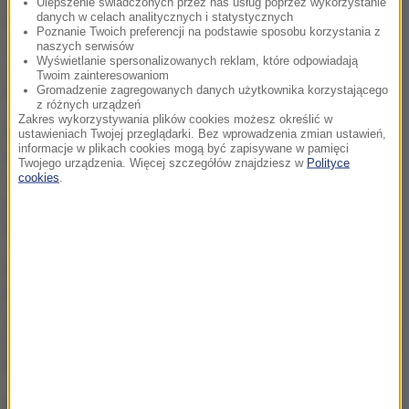
Ulepszenie świadczonych przez nas usług poprzez wykorzystanie
danych w celach analitycznych i statystycznych
Poznanie Twoich preferencji na podstawie sposobu korzystania z
naszych serwisów
Piątek, 7 sierpnia (15:04)
Wyświetlanie spersonalizowanych reklam, które odpowiadają
„Atak na jedno państwo będzie atakiem na
Twoim zainteresowaniom
wszystkie”. Pakt zawarty w Mekce
Gromadzenie zagregowanych danych użytkownika korzystającego
z różnych urządzeń
Zakres wykorzystywania plików cookies możesz określić w
ustawieniach Twojej przeglądarki. Bez wprowadzenia zmian ustawień,
informacje w plikach cookies mogą być zapisywane w pamięci
Twojego urządzenia. Więcej szczegółów znajdziesz w
Polityce
cookies
.
Piątek, 7 sierpnia (14:34)
Głową w dół, przygnieciony regałem z książkami.
Policja uratowała 71-latka
Piątek, 7 sierpnia (14:13)
Z Krakowa prosto do Rabatu. Ryanair uruchomi nowe
połączenie