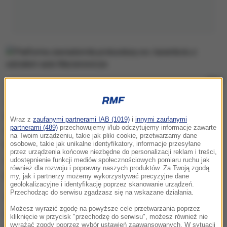
/
PAP
Jak stwierdził na konferencji poseł Platformy
Arkadiusz Myrcha, coraz więcej wskazuje na to, że w
Wraz z
zaufanymi partnerami IAB (1019)
i
innymi zaufanymi
partnerami (489)
przechowujemy i/lub odczytujemy informacje zawarte
sprawie wypadku samochodowego z udziałem szefa
na Twoim urządzeniu, takie jak pliki cookie, przetwarzamy dane
MON zostało naruszone prawo i dlatego Platforma
osobowe, takie jak unikalne identyfikatory, informacje przesyłane
przez urządzenia końcowe niezbędne do personalizacji reklam i treści,
składa do prokuratury zawiadomienie o podejrzeniu
udostępnienie funkcji mediów społecznościowych pomiaru ruchu jak
również dla rozwoju i poprawny naszych produktów. Za Twoją zgodą
popełnienia przestępstwa.
my, jak i partnerzy możemy wykorzystywać precyzyjne dane
geolokalizacyjne i identyfikację poprzez skanowanie urządzeń.
Przechodząc do serwisu zgadzasz się na wskazane działania.
Wskazujemy, że mogło dojść do wypełnienia
Możesz wyrazić zgodę na powyższe cele przetwarzania poprzez
znamion artykułu 231 Kodeksu karnego, czyli
kliknięcie w przycisk "przechodzę do serwisu", możesz również nie
wyrażać zgody poprzez wybór ustawień zaawansowanych. W sytuacji