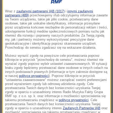
Wraz z
zaufanymi partnerami IAB (1017)
i
innymi zaufanymi
partnerami (489)
przechowujemy i/lub odczytujemy informacje zawarte
Mieszkańcy powinni zrezygnować z podlewania ogródków i mycia
na Twoim urządzeniu, takie jak pliki cookie, przetwarzamy dane
samochodów w czasie największego zapotrzebowania na wodę, czyli
osobowe, takie jak unikalne identyfikatory, informacje przesyłane
między godz. 7:00 a 23:00
przez urządzenia końcowe niezbędne do personalizacji reklam i treści,
udostępnienie funkcji mediów społecznościowych pomiaru ruchu jak
również dla rozwoju i poprawny naszych produktów. Za Twoją zgodą
W praktyce zakazy i ograniczenia oznaczają, że
my, jak i partnerzy możemy wykorzystywać precyzyjne dane
geolokalizacyjne i identyfikację poprzez skanowanie urządzeń.
mieszkańcy powinni zrezygnować z podlewania
Przechodząc do serwisu zgadzasz się na wskazane działania.
ogródków i mycia samochodów w czasie
Możesz wyrazić zgodę na powyższe cele przetwarzania poprzez
największego zapotrzebowania na wodę, czyli
kliknięcie w przycisk "przechodzę do serwisu", możesz również nie
wyrażać zgody poprzez wybór ustawień zaawansowanych. W sytuacji
między godz. 7:00 a 23:00. Miejskie wodociągi w
braku zgody będziemy przetwarzać dane osobowe w innych celach na
innych podstawach prawnych (informacje w tym zakresie dostępne są
Skierniewicach w województwie łódzkim
w naszej
polityce prywatności
). Poprzez kliknięcie w przycisk
"ustawienia zaawansowane" możesz zarządzać swoimi preferencjami
wprowadziły też zakaz używania wody do
przed wyrażeniem zgody lub odmową udzielenia zgody. Cele
przetwarzania Twoich danych bez konieczności uzyskania Twojej
napełniania przydomowych basenów.
zgody w oparciu o uzasadniony interes Radio Muzyka Fakty Grupa
RMF sp. z o.o. sp. k. oraz informacje o możliwości sprzeciwienia się
takiemu przetwarzaniu znajdziesz w
polityce prywatności
. Cele
Podobne apele są teraz aktualne między innymi w
przetwarzania Twoich danych bez konieczności uzyskania Twojej
zgody w oparciu o uzasadniony interes
Zaufanych Partnerów IAB
oraz
gminach Szamotuły w Wielkopolsce i Strzegom na
możliwość sprzeciwienia się takiemu przetwarzaniu znajdziesz w