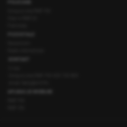
POLECANE
Gorąca Linia RMF FM
Staż w RMF24
Patronaty
POZOSTAŁE
Newsroom
Radio internetowe
KONTAKT
O nas
Gorąca Linia RMF FM: 600 700 800
email: fakty@rmf.fm
APLIKACJE MOBILNE
RMF FM
RMF ON