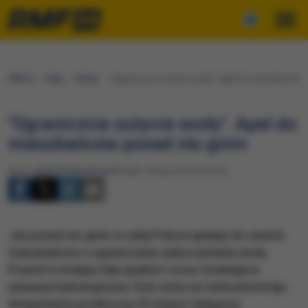
RMF24
Fakty
Polska
"Ograniczcie zużycie wody". Apel do mieszkańców 
"Ograniczcie zużycie wody". Apel do
mieszkańców ponad stu gmin
Autor:
Michał Dobrołowicz
Piątek, 26 lipca 2019 (10:24)
Już ponad sto gmin w całej Polsce apeluje do swoich
mieszkańców o ograniczenie wykorzystania wody.
Powód to kolejna fala upałów i coraz trudniejsza
sytuacja hydrologiczna. Dziś znów na zachodzie kraju
temperatura przekroczy 30 stopni Celsjusza.