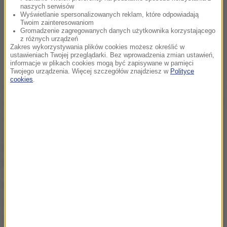
naszych serwisów
Wyświetlanie spersonalizowanych reklam, które odpowiadają
Twoim zainteresowaniom
Gromadzenie zagregowanych danych użytkownika korzystającego
z różnych urządzeń
Zakres wykorzystywania plików cookies możesz określić w
ustawieniach Twojej przeglądarki. Bez wprowadzenia zmian ustawień,
informacje w plikach cookies mogą być zapisywane w pamięci
Twojego urządzenia. Więcej szczegółów znajdziesz w
Polityce
cookies
.
Prognoza hydrologiczna na następny tydzień mówi o
tym, że przewidujemy większą stabilizację poziomów
wody. Oczywiście mówię o stabilizacji na obecnym
poziomie
- podkreśla w rozmowie z reporterem RMF
FM Michałem Dobrołowiczem hydrolog Instytutu
Meteorologii i Gospodarki Wodnej Michał Sikora.
Naukowiec podkreśla, że w płytszych warstwach
wodonośnych może zabraknąć wody.
Mogą się
pojawić okresowe braki w płytszych ujęciach wód na