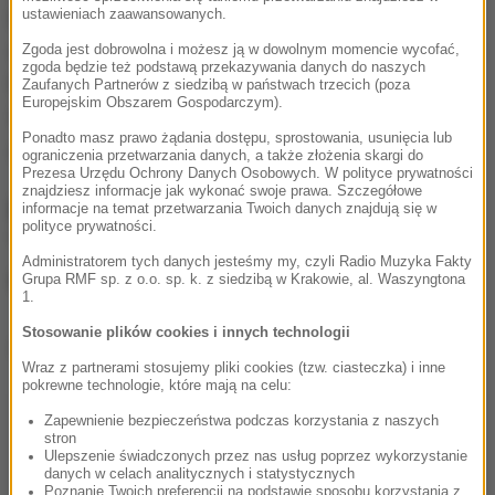
ustawieniach zaawansowanych.
Dolnym Śląsku. W niektórych regionach
wodociągowcy zakazali pobierania wody z ulicznych
Zgoda jest dobrowolna i możesz ją w dowolnym momencie wycofać,
zgoda będzie też podstawą przekazywania danych do naszych
hydrantów w celach innych niż gaszenie pożarów.
Zaufanych Partnerów z siedzibą w państwach trzecich (poza
Europejskim Obszarem Gospodarczym).
Większość zakazów i ograniczeń obowiązuje do
Ponadto masz prawo żądania dostępu, sprostowania, usunięcia lub
odwołania.
ograniczenia przetwarzania danych, a także złożenia skargi do
Prezesa Urzędu Ochrony Danych Osobowych. W polityce prywatności
znajdziesz informacje jak wykonać swoje prawa. Szczegółowe
Prognozy hydrologów na kolejne dni:
informacje na temat przetwarzania Twoich danych znajdują się w
polityce prywatności.
"Nie widać zmian. Raczej
Administratorem tych danych jesteśmy my, czyli Radio Muzyka Fakty
stabilizacja"
Grupa RMF sp. z o.o. sp. k. z siedzibą w Krakowie, al. Waszyngtona
1.
Stosowanie plików cookies i innych technologii
Dalsza część artykułu pod materiałem video:
Wraz z partnerami stosujemy pliki cookies (tzw. ciasteczka) i inne
pokrewne technologie, które mają na celu:
Zapewnienie bezpieczeństwa podczas korzystania z naszych
stron
Ulepszenie świadczonych przez nas usług poprzez wykorzystanie
danych w celach analitycznych i statystycznych
Poznanie Twoich preferencji na podstawie sposobu korzystania z