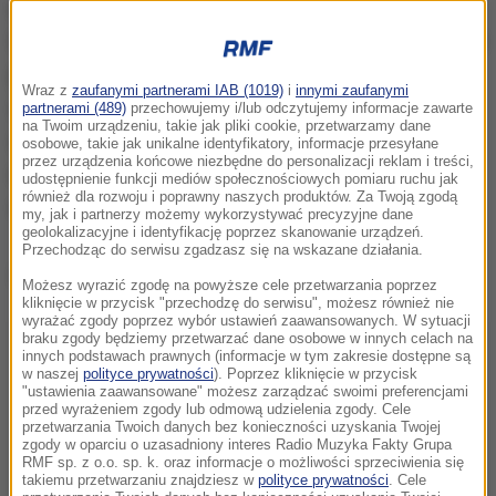
najmniej cztery razy w roku według opracowanego
terminarza lub co najmniej raz w roku w dniach świąt
państwowych i narodowych pod warunkiem, że
Wraz z
zaufanymi partnerami IAB (1019)
i
innymi zaufanymi
odbywały się w ciągu ostatnich trzech lat i miały na
partnerami (489)
przechowujemy i/lub odczytujemy informacje zawarte
na Twoim urządzeniu, takie jak pliki cookie, przetwarzamy dane
celu "w szczególności uczczenie doniosłych i
osobowe, takie jak unikalne identyfikatory, informacje przesyłane
przez urządzenia końcowe niezbędne do personalizacji reklam i treści,
istotnych dla historii Rzeczypospolitej Polskiej
udostępnienie funkcji mediów społecznościowych pomiaru ruchu jak
również dla rozwoju i poprawny naszych produktów. Za Twoją zgodą
wydarzeń".
my, jak i partnerzy możemy wykorzystywać precyzyjne dane
geolokalizacyjne i identyfikację poprzez skanowanie urządzeń.
Przechodząc do serwisu zgadzasz się na wskazane działania.
Dalsza część artykułu pod materiałem video:
Możesz wyrazić zgodę na powyższe cele przetwarzania poprzez
kliknięcie w przycisk "przechodzę do serwisu", możesz również nie
wyrażać zgody poprzez wybór ustawień zaawansowanych. W sytuacji
braku zgody będziemy przetwarzać dane osobowe w innych celach na
innych podstawach prawnych (informacje w tym zakresie dostępne są
w naszej
polityce prywatności
). Poprzez kliknięcie w przycisk
"ustawienia zaawansowane" możesz zarządzać swoimi preferencjami
przed wyrażeniem zgody lub odmową udzielenia zgody. Cele
przetwarzania Twoich danych bez konieczności uzyskania Twojej
zgody w oparciu o uzasadniony interes Radio Muzyka Fakty Grupa
RMF sp. z o.o. sp. k. oraz informacje o możliwości sprzeciwienia się
takiemu przetwarzaniu znajdziesz w
polityce prywatności
. Cele