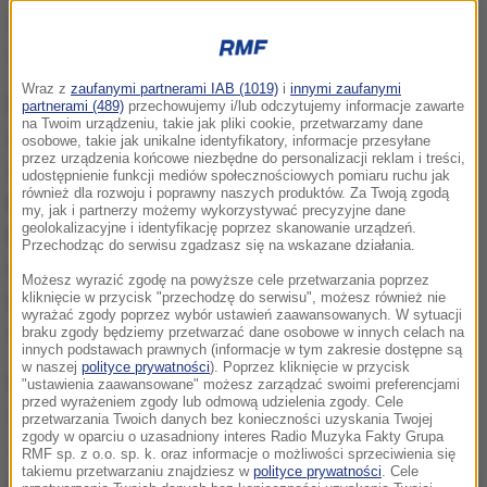
sytuację, inną niż rok temu, dwa lata temu czy 15 lat
temu.
Wraz z
zaufanymi partnerami IAB (1019)
i
innymi zaufanymi
Pytanie, co pan powie tym, którzy - à propos tego,
partnerami (489)
przechowujemy i/lub odczytujemy informacje zawarte
na Twoim urządzeniu, takie jak pliki cookie, przetwarzamy dane
o czym pan mówi - mówią tak: "My nie
osobowe, takie jak unikalne identyfikatory, informacje przesyłane
przez urządzenia końcowe niezbędne do personalizacji reklam i treści,
zapominamy, że stan wojenny został okupiony
udostępnienie funkcji mediów społecznościowych pomiaru ruchu jak
również dla rozwoju i poprawny naszych produktów. Za Twoją zgodą
krwią wielu Polaków. Pamiętamy górników z
my, jak i partnerzy możemy wykorzystywać precyzyjne dane
geolokalizacyjne i identyfikację poprzez skanowanie urządzeń.
kopalni Wujek i robotników z Lublina - dlatego,
Przechodząc do serwisu zgadzasz się na wskazane działania.
szanując prawo każdego do demonstracji, oburza
Możesz wyrazić zgodę na powyższe cele przetwarzania poprzez
mnie, że data 13 grudnia wykorzystywana jest
kliknięcie w przycisk "przechodzę do serwisu", możesz również nie
wyrażać zgody poprzez wybór ustawień zaawansowanych. W sytuacji
cynicznie do celów politycznych".
braku zgody będziemy przetwarzać dane osobowe w innych celach na
innych podstawach prawnych (informacje w tym zakresie dostępne są
w naszej
polityce prywatności
). Poprzez kliknięcie w przycisk
No więc właśnie - to jest bardzo istotny punkt
"ustawienia zaawansowane" możesz zarządzać swoimi preferencjami
przed wyrażeniem zgody lub odmową udzielenia zgody. Cele
widzenia. My żeśmy się z nim zmagali od dawna.
przetwarzania Twoich danych bez konieczności uzyskania Twojej
zgody w oparciu o uzasadniony interes Radio Muzyka Fakty Grupa
Jest taka inicjatywa Strajk Obywatelski, która
RMF sp. z o.o. sp. k. oraz informacje o możliwości sprzeciwienia się
takiemu przetwarzaniu znajdziesz w
polityce prywatności
. Cele
została 2 miesiące temu ogłoszona przez jednego z