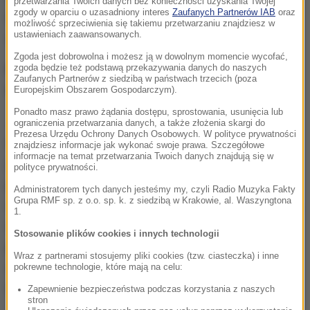
przetwarzania Twoich danych bez konieczności uzyskania Twojej
zgody w oparciu o uzasadniony interes
Zaufanych Partnerów IAB
oraz
naszych aktywnych działaczy. Pojawiło się wiele
możliwość sprzeciwienia się takiemu przetwarzaniu znajdziesz w
ustawieniach zaawansowanych.
sporów - czy to należy tak robić, czy to jest zła data...
Zgoda jest dobrowolna i możesz ją w dowolnym momencie wycofać,
Pana zdaniem, należy czy nie należy protestować
zgoda będzie też podstawą przekazywania danych do naszych
Zaufanych Partnerów z siedzibą w państwach trzecich (poza
tego dnia?
Europejskim Obszarem Gospodarczym).
Ponadto masz prawo żądania dostępu, sprostowania, usunięcia lub
...dostałem nawet taki list od działaczy regionu
ograniczenia przetwarzania danych, a także złożenia skargi do
Prezesa Urzędu Ochrony Danych Osobowych. W polityce prywatności
wielkopolskiego "Solidarności" lat 1980-1989, że to
znajdziesz informacje jak wykonać swoje prawa. Szczegółowe
informacje na temat przetwarzania Twoich danych znajdują się w
jest zła data i nie należy wtedy ogłaszać strajku. Ale
polityce prywatności.
po ostatnich wydarzeniach, po 29 listopada, po
Administratorem tych danych jesteśmy my, czyli Radio Muzyka Fakty
Grupa RMF sp. z o.o. sp. k. z siedzibą w Krakowie, al. Waszyngtona
aresztowaniu Piniora, po ustawie o zgromadzeniach,
1.
wiele osób z tamtej opozycji - łącznie z tymi, którzy
Stosowanie plików cookies i innych technologii
podpisali wtedy tamten list do zarządu KOD-u -
Wraz z partnerami stosujemy pliki cookies (tzw. ciasteczka) i inne
zmieniło pogląd - stwierdzili, że jednak w tej chwili
pokrewne technologie, które mają na celu:
trzeba protestować trzynastego.
Zapewnienie bezpieczeństwa podczas korzystania z naszych
stron