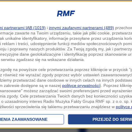
chcesz widzieć więcej artykułów od RMF24?
dodaj w 
i partnerami IAB (1019)
i
innymi zaufanymi partnerami (489)
przechow
ormacje zawarte na Twoim urządzeniu, takie jak pliki cookie, przetwar
jak unikalne identyfikatory, informacje przesyłane przez urządzenia k
i reklam i treści, udostępnienie funkcji mediów społecznościowych pom
woju i poprawny naszych produktów. Za Twoją zgodą my, jak i partner
recyzyjne dane geolokalizacyjne i identyfikację poprzez skanowanie u
serwisu zgadzasz się na wskazane działania.
zgodę na powyższe cele przetwarzania poprzez kliknięcie w przycisk 
z również nie wyrażać zgody poprzez wybór ustawień zaawansowanych
dziemy przetwarzać dane osobowe w innych celach na innych podsta
ym zakresie dostępne są w naszej
polityce prywatności
). Poprzez kliknię
awansowane" możesz zarządzać swoimi preferencjami przed wyrażenie
ia zgody. Cele przetwarzania Twoich danych bez konieczności uzyska
 o uzasadniony interes Radio Muzyka Fakty Grupa RMF sp. z o.o. sp. k
żliwości sprzeciwienia się takiemu przetwarzaniu znajdziesz w
polityce
nia Twoich danych bez konieczności uzyskania Twojej zgody w oparci
ch Partnerów IAB
oraz możliwość sprzeciwienia się takiemu przetwarza
IENIA ZAAWANSOWANE
PRZEJDŹ DO SERW
aawansowanych.