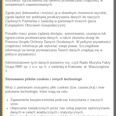
możliwość sprzeciwienia się takiemu przetwarzaniu znajdziesz w
ustawieniach zaawansowanych.
Zgoda jest dobrowolna i możesz ją w dowolnym momencie wycofać,
zgoda będzie też podstawą przekazywania danych do naszych
Zaufanych Partnerów z siedzibą w państwach trzecich (poza
Europejskim Obszarem Gospodarczym).
Ponadto masz prawo żądania dostępu, sprostowania, usunięcia lub
ograniczenia przetwarzania danych, a także złożenia skargi do
Prezesa Urzędu Ochrony Danych Osobowych. W polityce prywatności
znajdziesz informacje jak wykonać swoje prawa. Szczegółowe
informacje na temat przetwarzania Twoich danych znajdują się w
polityce prywatności.
Administratorem tych danych jesteśmy my, czyli Radio Muzyka Fakty
Grupa RMF sp. z o.o. sp. k. z siedzibą w Krakowie, al. Waszyngtona
1.
Stosowanie plików cookies i innych technologii
Wraz z partnerami stosujemy pliki cookies (tzw. ciasteczka) i inne
pokrewne technologie, które mają na celu:
Zapewnienie bezpieczeństwa podczas korzystania z naszych
stron
Ulepszenie świadczonych przez nas usług poprzez wykorzystanie
danych w celach analitycznych i statystycznych