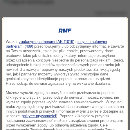
Zdjęcie ilustracyjne
Do wypadku, w którym rannych zostało 16 osób,
doszło w październiku ubiegłego roku na
Wraz z
zaufanymi partnerami IAB (1019)
i
innymi zaufanymi
niestrzeżonym przejeździe kolejowym w Nowym
partnerami (489)
przechowujemy i/lub odczytujemy informacje zawarte
na Twoim urządzeniu, takie jak pliki cookie, przetwarzamy dane
Gronowie niedaleko Człuchowa na Pomorzu.
osobowe, takie jak unikalne identyfikatory, informacje przesyłane
przez urządzenia końcowe niezbędne do personalizacji reklam i treści,
Szynobus zderzył się ze śmieciarką i wypadł z
udostępnienie funkcji mediów społecznościowych pomiaru ruchu jak
również dla rozwoju i poprawny naszych produktów. Za Twoją zgodą
torów. Od ciężarówki natomiast oderwała się kabina,
my, jak i partnerzy możemy wykorzystywać precyzyjne dane
reszta samochodu została poważnie zniszczona.
geolokalizacyjne i identyfikację poprzez skanowanie urządzeń.
Przechodząc do serwisu zgadzasz się na wskazane działania.
Jak poinformował we wtorek rzecznik Prokuratury
Możesz wyrazić zgodę na powyższe cele przetwarzania poprzez
kliknięcie w przycisk "przechodzę do serwisu", możesz również nie
Okręgowej w Słupsku Paweł Wnuk, przeciwko
wyrażać zgody poprzez wybór ustawień zaawansowanych. W sytuacji
braku zgody będziemy przetwarzać dane osobowe w innych celach na
kierowcy śmieciarki Sławomirowi Sz. został
innych podstawach prawnych (informacje w tym zakresie dostępne są
w naszej
polityce prywatności
). Poprzez kliknięcie w przycisk
skierowany do sądu akt oskarżenia: prokuratura
"ustawienia zaawansowane" możesz zarządzać swoimi preferencjami
przed wyrażeniem zgody lub odmową udzielenia zgody. Cele
zarzuca mu nieumyślne spowodowanie katastrofy w
przetwarzania Twoich danych bez konieczności uzyskania Twojej