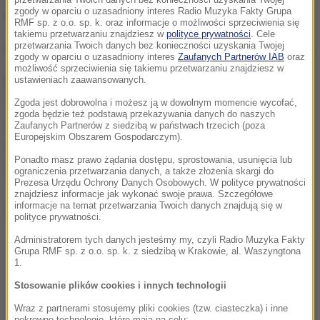
zgody w oparciu o uzasadniony interes Radio Muzyka Fakty Grupa
ruchu lądowym.
RMF sp. z o.o. sp. k. oraz informacje o możliwości sprzeciwienia się
takiemu przetwarzaniu znajdziesz w
polityce prywatności
. Cele
przetwarzania Twoich danych bez konieczności uzyskania Twojej
Grozi za to od pięciu miesięcy do pięciu lat więzienia.
zgody w oparciu o uzasadniony interes
Zaufanych Partnerów IAB
oraz
możliwość sprzeciwienia się takiemu przetwarzaniu znajdziesz w
Rzecznik prokuratury poinformował ponadto, że
ustawieniach zaawansowanych.
"Sławomir Sz. przyznał się do popełnienia
Zgoda jest dobrowolna i możesz ją w dowolnym momencie wycofać,
zgoda będzie też podstawą przekazywania danych do naszych
zarzucanego mu przestępstwa oraz złożył
Zaufanych Partnerów z siedzibą w państwach trzecich (poza
Europejskim Obszarem Gospodarczym).
wyjaśnienia w zasadzie zbieżne z ustalonym w
Ponadto masz prawo żądania dostępu, sprostowania, usunięcia lub
sprawie stanem faktycznym".
ograniczenia przetwarzania danych, a także złożenia skargi do
Prezesa Urzędu Ochrony Danych Osobowych. W polityce prywatności
znajdziesz informacje jak wykonać swoje prawa. Szczegółowe
informacje na temat przetwarzania Twoich danych znajdują się w
Dalsza część artykułu pod materiałem video:
polityce prywatności.
Administratorem tych danych jesteśmy my, czyli Radio Muzyka Fakty
Grupa RMF sp. z o.o. sp. k. z siedzibą w Krakowie, al. Waszyngtona
1.
Stosowanie plików cookies i innych technologii
Wraz z partnerami stosujemy pliki cookies (tzw. ciasteczka) i inne
pokrewne technologie, które mają na celu: