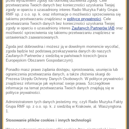
przed wyrażeniem zgody lub odmową udzielenia zgody. Cele
najnowszych ustaleń w sprawie.
przetwarzania Twoich danych bez konieczności uzyskania Twojej
zgody w oparciu o uzasadniony interes Radio Muzyka Fakty Grupa
RMF sp. z o.o. sp. k. oraz informacje o możliwości sprzeciwienia się
takiemu przetwarzaniu znajdziesz w
polityce prywatności
. Cele
Prokurator Bialik odnosząc się do apelu siostry
przetwarzania Twoich danych bez konieczności uzyskania Twojej
zgody w oparciu o uzasadniony interes
Zaufanych Partnerów IAB
oraz
Magdaleny Żuk, podkreśliła, że w sprawie śmierci
możliwość sprzeciwienia się takiemu przetwarzaniu znajdziesz w
ustawieniach zaawansowanych.
Polki nie pojawiły się, żadne nowe okoliczności.
Zgoda jest dobrowolna i możesz ją w dowolnym momencie wycofać,
Nie ma też żadnego dowodu wskazującego na to,
zgoda będzie też podstawą przekazywania danych do naszych
Zaufanych Partnerów z siedzibą w państwach trzecich (poza
aby zgon Magdaleny Ż. był skutkiem przestępstwa.
Europejskim Obszarem Gospodarczym).
Wszystkie wskazane do tej pory przez prokuraturę
Ponadto masz prawo żądania dostępu, sprostowania, usunięcia lub
ograniczenia przetwarzania danych, a także złożenia skargi do
informacje są aktualne
- podkreśliła. Przypomniała
Prezesa Urzędu Ochrony Danych Osobowych. W polityce prywatności
znajdziesz informacje jak wykonać swoje prawa. Szczegółowe
też, że przyczyną śmierci, którą ustaliła prokuratura
informacje na temat przetwarzania Twoich danych znajdują się w
polityce prywatności.
w toku postępowania, były "obrażenia odniesione na
Administratorem tych danych jesteśmy my, czyli Radio Muzyka Fakty
skutek upadku z dużej wysokości".
Grupa RMF sp. z o.o. sp. k. z siedzibą w Krakowie, al. Waszyngtona
1.
"Prokuratorzy oczekują na
Stosowanie plików cookies i innych technologii
uzupełniającą opinię biegłych"