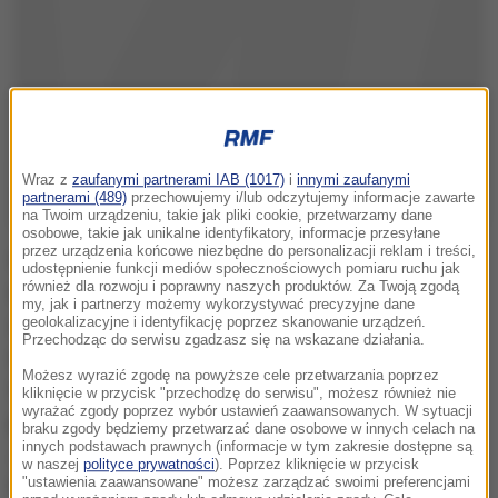
Wraz z
zaufanymi partnerami IAB (1017)
i
innymi zaufanymi
partnerami (489)
przechowujemy i/lub odczytujemy informacje zawarte
na Twoim urządzeniu, takie jak pliki cookie, przetwarzamy dane
osobowe, takie jak unikalne identyfikatory, informacje przesyłane
przez urządzenia końcowe niezbędne do personalizacji reklam i treści,
W poniedziałek siostra Magdaleny Żuk odniosła się
udostępnienie funkcji mediów społecznościowych pomiaru ruchu jak
również dla rozwoju i poprawny naszych produktów. Za Twoją zgodą
na Facebooku do śledztwa prokuratury. Wskazała, że
my, jak i partnerzy możemy wykorzystywać precyzyjne dane
z najnowszych materiałów zgromadzonych w aktach
geolokalizacyjne i identyfikację poprzez skanowanie urządzeń.
Przechodząc do serwisu zgadzasz się na wskazane działania.
wynika, że jej siostra padła ofiarą przestępstwa.
Możesz wyrazić zgodę na powyższe cele przetwarzania poprzez
Stwierdziła też, że prokuratura nie przekazała opinii
kliknięcie w przycisk "przechodzę do serwisu", możesz również nie
wyrażać zgody poprzez wybór ustawień zaawansowanych. W sytuacji
publicznej nowych informacji w postępowaniu.
braku zgody będziemy przetwarzać dane osobowe w innych celach na
innych podstawach prawnych (informacje w tym zakresie dostępne są
Jednocześnie zaapelowała do Prokuratora
w naszej
polityce prywatności
). Poprzez kliknięcie w przycisk
Generalnego Zbigniewa Ziobry o publikację
"ustawienia zaawansowane" możesz zarządzać swoimi preferencjami