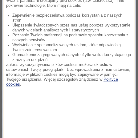
Wraz z partnerami stosujemy pliki cookies (tzw. ciasteczka) i inne
pokrewne technologie, które mają na celu:
Prokuratorzy oczekują obecnie na uzupełniającą
Zapewnienie bezpieczeństwa podczas korzystania z naszych
stron
opinię biegłych z Instytutu im. prof. dra J. Sehna w
Ulepszenie świadczonych przez nas usług poprzez wykorzystanie
danych w celach analitycznych i statystycznych
Krakowie, która zostanie wydana w związku z
Poznanie Twoich preferencji na podstawie sposobu korzystania z
materiałem dowodowym przekazanym przez stronę
naszych serwisów
Wyświetlanie spersonalizowanych reklam, które odpowiadają
egipską oraz uzupełniającą opinię z zakresu
Twoim zainteresowaniom
Gromadzenie zagregowanych danych użytkownika korzystającego
informatyki
- stwierdziła Bialik.
z różnych urządzeń
Zakres wykorzystywania plików cookies możesz określić w
ustawieniach Twojej przeglądarki. Bez wprowadzenia zmian ustawień,
Prokuratura przesłuchała już w tej sprawie prawie
informacje w plikach cookies mogą być zapisywane w pamięci
Twojego urządzenia. Więcej szczegółów znajdziesz w
Polityce
170 świadków oraz zabezpieczyła materiał
cookies
.
dowodowy, w tym dokumentację lekarską
Magdaleny Żuk z leczenia w Polsce i ze szpitala w
Egipcie. Sprawdzono też zawartość komputerów i
telefonów należących do bliskich zmarłej, w tym jej
narzeczonego.