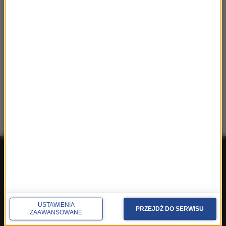
FAKTY
Polska
Polityka
USTAWIENIA
PRZEJDŹ DO SERWISU
ZAAWANSOWANE
Świat