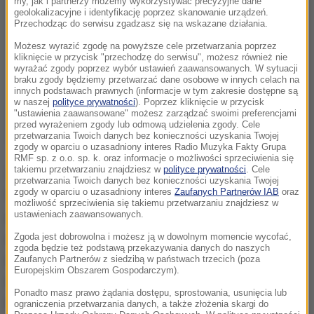
my, jak i partnerzy możemy wykorzystywać precyzyjne dane
geolokalizacyjne i identyfikację poprzez skanowanie urządzeń.
Przechodząc do serwisu zgadzasz się na wskazane działania.
Możesz wyrazić zgodę na powyższe cele przetwarzania poprzez
kliknięcie w przycisk "przechodzę do serwisu", możesz również nie
wyrażać zgody poprzez wybór ustawień zaawansowanych. W sytuacji
braku zgody będziemy przetwarzać dane osobowe w innych celach na
innych podstawach prawnych (informacje w tym zakresie dostępne są
w naszej
polityce prywatności
). Poprzez kliknięcie w przycisk
"ustawienia zaawansowane" możesz zarządzać swoimi preferencjami
przed wyrażeniem zgody lub odmową udzielenia zgody. Cele
przetwarzania Twoich danych bez konieczności uzyskania Twojej
zgody w oparciu o uzasadniony interes Radio Muzyka Fakty Grupa
RMF sp. z o.o. sp. k. oraz informacje o możliwości sprzeciwienia się
takiemu przetwarzaniu znajdziesz w
polityce prywatności
. Cele
Zapowiedział również, że PO zamierza zlikwidować
przetwarzania Twoich danych bez konieczności uzyskania Twojej
zgody w oparciu o uzasadniony interes
Zaufanych Partnerów IAB
oraz
Centralne Biuro Antykorupcyjne.
Ściganie
możliwość sprzeciwienia się takiemu przetwarzaniu znajdziesz w
przestępców to zadanie dla policji i służb, a nie dla
ustawieniach zaawansowanych.
polityków. Nie będzie naszej zgody na to, żeby
Zgoda jest dobrowolna i możesz ją w dowolnym momencie wycofać,
zgoda będzie też podstawą przekazywania danych do naszych
powoływać nadpolicję, która dla wywołania strachu i
Zaufanych Partnerów z siedzibą w państwach trzecich (poza
Europejskim Obszarem Gospodarczym).
paraliżowania swoich politycznych przeciwników
Ponadto masz prawo żądania dostępu, sprostowania, usunięcia lub
przez aktualnie rządzących, prowadzi działania
ograniczenia przetwarzania danych, a także złożenia skargi do