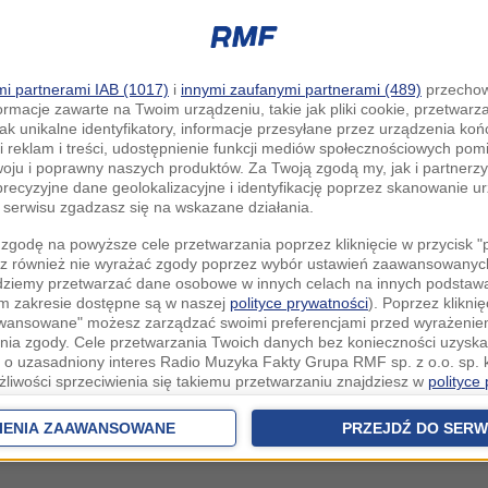
i partnerami IAB (1017)
i
innymi zaufanymi partnerami (489)
przechow
ormacje zawarte na Twoim urządzeniu, takie jak pliki cookie, przetwar
jak unikalne identyfikatory, informacje przesyłane przez urządzenia k
i reklam i treści, udostępnienie funkcji mediów społecznościowych pom
woju i poprawny naszych produktów. Za Twoją zgodą my, jak i partner
recyzyjne dane geolokalizacyjne i identyfikację poprzez skanowanie u
serwisu zgadzasz się na wskazane działania.
zgodę na powyższe cele przetwarzania poprzez kliknięcie w przycisk 
z również nie wyrażać zgody poprzez wybór ustawień zaawansowanych
dziemy przetwarzać dane osobowe w innych celach na innych podsta
ym zakresie dostępne są w naszej
polityce prywatności
). Poprzez kliknię
awansowane" możesz zarządzać swoimi preferencjami przed wyrażenie
ia zgody. Cele przetwarzania Twoich danych bez konieczności uzyska
 o uzasadniony interes Radio Muzyka Fakty Grupa RMF sp. z o.o. sp. k
żliwości sprzeciwienia się takiemu przetwarzaniu znajdziesz w
polityce
nia Twoich danych bez konieczności uzyskania Twojej zgody w oparci
ch Partnerów IAB
oraz możliwość sprzeciwienia się takiemu przetwarza
IENIA ZAAWANSOWANE
PRZEJDŹ DO SERW
aawansowanych.
rowolna i możesz ją w dowolnym momencie wycofać, zgoda będzie też