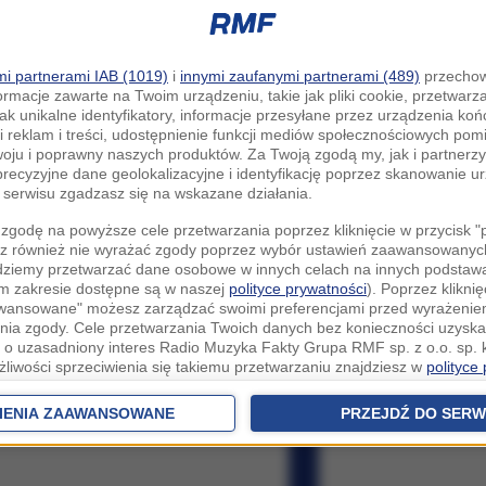
i partnerami IAB (1019)
i
innymi zaufanymi partnerami (489)
przechow
ormacje zawarte na Twoim urządzeniu, takie jak pliki cookie, przetwar
jak unikalne identyfikatory, informacje przesyłane przez urządzenia k
i reklam i treści, udostępnienie funkcji mediów społecznościowych pom
woju i poprawny naszych produktów. Za Twoją zgodą my, jak i partner
recyzyjne dane geolokalizacyjne i identyfikację poprzez skanowanie u
serwisu zgadzasz się na wskazane działania.
zgodę na powyższe cele przetwarzania poprzez kliknięcie w przycisk 
chcesz widzieć więcej artykułów od RMF24?
dodaj w 
z również nie wyrażać zgody poprzez wybór ustawień zaawansowanych
dziemy przetwarzać dane osobowe w innych celach na innych podsta
ym zakresie dostępne są w naszej
polityce prywatności
). Poprzez kliknię
awansowane" możesz zarządzać swoimi preferencjami przed wyrażenie
ia zgody. Cele przetwarzania Twoich danych bez konieczności uzyska
 o uzasadniony interes Radio Muzyka Fakty Grupa RMF sp. z o.o. sp. k
żliwości sprzeciwienia się takiemu przetwarzaniu znajdziesz w
polityce
nia Twoich danych bez konieczności uzyskania Twojej zgody w oparci
ch Partnerów IAB
oraz możliwość sprzeciwienia się takiemu przetwarza
IENIA ZAAWANSOWANE
PRZEJDŹ DO SERW
aawansowanych.
rowolna i możesz ją w dowolnym momencie wycofać, zgoda będzie też
anych do naszych Zaufanych Partnerów z siedzibą w państwach trzec