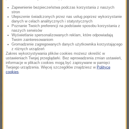
Zapewnienie bezpieczeństwa podczas korzystania z naszych
stron
Ulepszenie świadczonych przez nas usług poprzez wykorzystanie
danych w celach analitycznych i statystycznych
Poznanie Twoich preferencji na podstawie sposobu korzystania z
naszych serwisów
Wyświetlanie spersonalizowanych reklam, które odpowiadają
Twoim zainteresowaniom
Gromadzenie zagregowanych danych użytkownika korzystającego
z różnych urządzeń
Zakres wykorzystywania plików cookies możesz określić w
ustawieniach Twojej przeglądarki. Bez wprowadzenia zmian ustawień,
informacje w plikach cookies mogą być zapisywane w pamięci
Twojego urządzenia. Więcej szczegółów znajdziesz w
Polityce
cookies
.
Podkreślił, że dla złożenia wniosku o konstruktywne
wotum nieufności wobec obecnego rządu trzeba
potrzebna by była współpraca nie tylko z
Konfederacją, ale też z posłami Solidarnej Polski
Zbigniewa Ziobry.
Budować coś w opozycji do pana
Kaczyńskiego, razem z panem Ziobro, no to ja mam
zły odruch
- stwierdził Czarzasty.