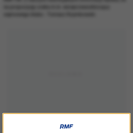
na propozycję czeka m.in. wiceprzewodniczący
sejmowego klubu - Tomasz Rzymkowski.