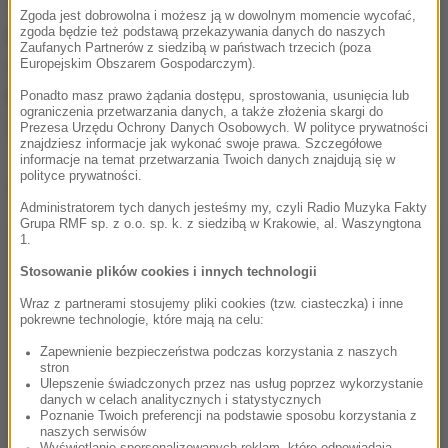
Zgoda jest dobrowolna i możesz ją w dowolnym momencie wycofać,
zgoda będzie też podstawą przekazywania danych do naszych
Klub Kukiz'15 jest w bardzo trudnej sytuacji,
Zaufanych Partnerów z siedzibą w państwach trzecich (poza
wstępną propozycję transferu - tym razem od
Europejskim Obszarem Gospodarczym).
Platformy Obywatelskiej - usłyszał także inny mało
Ponadto masz prawo żądania dostępu, sprostowania, usunięcia lub
ograniczenia przetwarzania danych, a także złożenia skargi do
znany poseł.
Prezesa Urzędu Ochrony Danych Osobowych. W polityce prywatności
znajdziesz informacje jak wykonać swoje prawa. Szczegółowe
informacje na temat przetwarzania Twoich danych znajdują się w
polityce prywatności.
Dalsza część artykułu pod materiałem video:
Administratorem tych danych jesteśmy my, czyli Radio Muzyka Fakty
Grupa RMF sp. z o.o. sp. k. z siedzibą w Krakowie, al. Waszyngtona
1.
Stosowanie plików cookies i innych technologii
Wraz z partnerami stosujemy pliki cookies (tzw. ciasteczka) i inne
pokrewne technologie, które mają na celu:
Zapewnienie bezpieczeństwa podczas korzystania z naszych
stron
Ulepszenie świadczonych przez nas usług poprzez wykorzystanie
danych w celach analitycznych i statystycznych
Poznanie Twoich preferencji na podstawie sposobu korzystania z
naszych serwisów
Wyświetlanie spersonalizowanych reklam, które odpowiadają