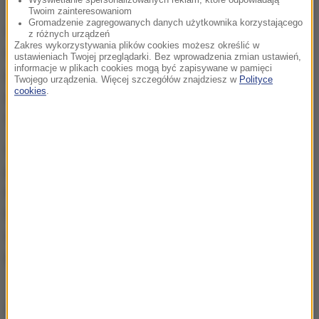
Twoim zainteresowaniom
Gromadzenie zagregowanych danych użytkownika korzystającego
W klubie Pawła Kukiza pomysły na to, z kim iść do
z różnych urządzeń
Zakres wykorzystywania plików cookies możesz określić w
wyborów, są bardzo rozbieżne. Na razie niemal
ustawieniach Twojej przeglądarki. Bez wprowadzenia zmian ustawień,
informacje w plikach cookies mogą być zapisywane w pamięci
pewny wydaje się start z Markiem Jurkiem, ale trwa
Twojego urządzenia. Więcej szczegółów znajdziesz w
Polityce
cookies
.
poszukiwanie innych - bardziej centrowych
środowisk.
Start razem z PSL-em, choć wydaje się bardzo mało
prawdopodobny, nie podoba się wszystkim w
Kukiz'15. Podobnie jak start z PiS-em ze wspólnej
listy. Wszystkie - leżące dziś na stole scenariusze
spowodują, że klub Pawła Kukiza może nie
przetrwać w obecnym składzie do końca kadencji.
Źródło: RMF FM