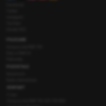
Facebook
Twitter
Instagram
YouTube
Kanały RSS
POLECANE
Gorąca Linia RMF FM
Staż w RMF24
Patronaty
POZOSTAŁE
Newsroom
Radio internetowe
KONTAKT
O nas
Gorąca Linia RMF FM: 600 700 800