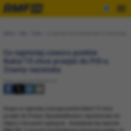
RMF24
Fakty
Polska
Co najmniej czworo posłów Kukiz’15 chce przejść d
Co najmniej czworo posłów
Kukiz’15 chce przejść do PiS-u.
Znamy nazwiska
Środa, 19 czerwca 2019 (07:14)
Grupa co najmniej czworga posłów Kukiz'15 chce
przejść do Prawa i Sprawiedliwości i wystartować do
Sejmu z list partii rządzącej - dowiedział się reporter
RMF FM. Z naszych nieoficjalnych informacji wynika, że