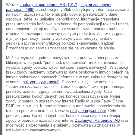
Wraz z
zaufanymi partnerami IAB (1017)
i
innymi zaufanymi
Tomasz Rzymkowski
partnerami (489)
przechowujemy i/lub odczytujemy informacje zawarte
na Twoim urządzeniu, takie jak pliki cookie, przetwarzamy dane
osobowe, takie jak unikalne identyfikatory, informacje przesyłane
Największe szanse na przejście mają Tomasz
przez urządzenia końcowe niezbędne do personalizacji reklam i treści,
udostępnienie funkcji mediów społecznościowych pomiaru ruchu jak
Rzymkowski, ale także posłowie: Tomasz Jaskóła,
również dla rozwoju i poprawny naszych produktów. Za Twoją zgodą
my, jak i partnerzy możemy wykorzystywać precyzyjne dane
Barbara Chrobak i Bartosz Jóźwiak.
geolokalizacyjne i identyfikację poprzez skanowanie urządzeń.
Przechodząc do serwisu zgadzasz się na wskazane działania.
Ostateczne decyzje nie zostały jeszcze podjęte
Możesz wyrazić zgodę na powyższe cele przetwarzania poprzez
kliknięcie w przycisk "przechodzę do serwisu", możesz również nie
przez władze klubu PiS, ale politycy partii rządzącej
wyrażać zgody poprzez wybór ustawień zaawansowanych. W sytuacji
robili wstępne rozeznanie, kto byłby zainteresowany
braku zgody będziemy przetwarzać dane osobowe w innych celach na
innych podstawach prawnych (informacje w tym zakresie dostępne są
ich ewentualną ofertą.
w naszej
polityce prywatności
). Poprzez kliknięcie w przycisk
"ustawienia zaawansowane" możesz zarządzać swoimi preferencjami
przed wyrażeniem zgody lub odmową udzielenia zgody. Cele
Najbardziej prawdopodobne jest, że do transferów
przetwarzania Twoich danych bez konieczności uzyskania Twojej
zgody w oparciu o uzasadniony interes Radio Muzyka Fakty Grupa
dojdzie, jeżeli okaże się, że rozmowy pomiędzy
RMF sp. z o.o. sp. k. oraz informacje o możliwości sprzeciwienia się
takiemu przetwarzaniu znajdziesz w
polityce prywatności
. Cele
Pawłem Kukizem a Jarosławem Kaczyńskim - w
przetwarzania Twoich danych bez konieczności uzyskania Twojej
zgody w oparciu o uzasadniony interes
Zaufanych Partnerów IAB
oraz
sprawie wspólnego startu z jednej listy - zakończą
możliwość sprzeciwienia się takiemu przetwarzaniu znajdziesz w
ustawieniach zaawansowanych.
się fiaskiem.