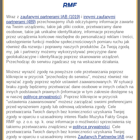
Wraz z
zaufanymi partnerami IAB (1019)
i
innymi zaufanymi
partnerami (489)
przechowujemy i/lub odczytujemy informacje zawarte
na Twoim urządzeniu, takie jak pliki cookie, przetwarzamy dane
osobowe, takie jak unikalne identyfikatory, informacje przesyłane
przez urządzenia końcowe niezbędne do personalizacji reklam i treści,
udostępnienie funkcji mediów społecznościowych pomiaru ruchu jak
również dla rozwoju i poprawny naszych produktów. Za Twoją zgodą
my, jak i partnerzy możemy wykorzystywać precyzyjne dane
geolokalizacyjne i identyfikację poprzez skanowanie urządzeń.
Przechodząc do serwisu zgadzasz się na wskazane działania.
Proces jest dość skompilowany, bo wyburzenie
Możesz wyrazić zgodę na powyższe cele przetwarzania poprzez
kliknięcie w przycisk "przechodzę do serwisu", możesz również nie
chłodni trwa około 3,5 sekundy ale przygotowanie
wyrażać zgody poprzez wybór ustawień zaawansowanych. W sytuacji
braku zgody będziemy przetwarzać dane osobowe w innych celach na
około miesiąca. Chłodnia została pozbawiona
innych podstawach prawnych (informacje w tym zakresie dostępne są
w naszej
polityce prywatności
). Poprzez kliknięcie w przycisk
wszystkich elementów mechanicznych wewnątrz,
"ustawienia zaawansowane" możesz zarządzać swoimi preferencjami
przed wyrażeniem zgody lub odmową udzielenia zgody. Cele
został nawiercony płaszcz chłodni, zostało
przetwarzania Twoich danych bez konieczności uzyskania Twojej
wywierconych około 3 tysięcy otworów i
zgody w oparciu o uzasadniony interes Radio Muzyka Fakty Grupa
RMF sp. z o.o. sp. k. oraz informacje o możliwości sprzeciwienia się
umieszczono w nich około 200 kg ładunków
takiemu przetwarzaniu znajdziesz w
polityce prywatności
. Cele
przetwarzania Twoich danych bez konieczności uzyskania Twojej
wybuchowych. Chłodnia jest zbudowana z około 5
zgody w oparciu o uzasadniony interes
Zaufanych Partnerów IAB
oraz