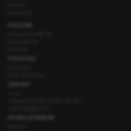
YouTube
Kanały RSS
POLECANE
Gorąca Linia RMF FM
Staż w RMF24
Patronaty
POZOSTAŁE
Newsroom
Radio internetowe
KONTAKT
O nas
Gorąca Linia RMF FM: 600 700 800
email: fakty@rmf.fm
APLIKACJE MOBILNE
RMF FM