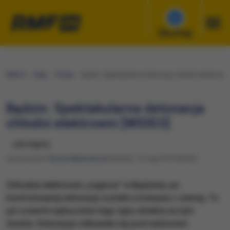
Słuchaj
RMF24
Fakty
Polska
Będzin: Spektakularna detonacja chłodni elektrowni
Będzin: Spektakularna detonacja
chłodni elektrowni [WIDEO]
udostępnij
Opracowanie:
Nicole Makarewicz
Niedziela, 12 maja 2019 (08:43)
Chłodnia elektrowni „Łagisza” w Będzinie, po
kontrolowanej detonacji została zrównana z ziemią. To
już czwarte wyburzenie tego typu obiektu na tym
terenie. Detonacja odbywała się pod nadzorem