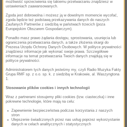
możliwość sprzeciwienia się takiemu przetwarzaniu znajdziesz w
tysięcy ton betonu
-tłumaczył Szymon Jagodzik,
ustawieniach zaawansowanych.
dyrektor elektrowni "Łagisza".
Zgoda jest dobrowolna i możesz ją w dowolnym momencie wycofać,
zgoda będzie też podstawą przekazywania danych do naszych
Zaufanych Partnerów z siedzibą w państwach trzecich (poza
Dodał również, że "skruszony beton po wybuchu
Europejskim Obszarem Gospodarczym).
przydaje się do wypełnienia misy chłodniczej,
Ponadto masz prawo żądania dostępu, sprostowania, usunięcia lub
ograniczenia przetwarzania danych, a także złożenia skargi do
takiego elementu, który znajdował się na samym
Prezesa Urzędu Ochrony Danych Osobowych. W polityce prywatności
dole chłodni, ten suszony beton jest po prostu
znajdziesz informacje jak wykonać swoje prawa. Szczegółowe
informacje na temat przetwarzania Twoich danych znajdują się w
wsypany do tej misy i wyrównany do poziomu zero".
polityce prywatności.
Administratorem tych danych jesteśmy my, czyli Radio Muzyka Fakty
Grupa RMF sp. z o.o. sp. k. z siedzibą w Krakowie, al. Waszyngtona
1.
Źródło: X-news
Stosowanie plików cookies i innych technologii
Będzin
detonacja
Tagi:
Wraz z partnerami stosujemy pliki cookies (tzw. ciasteczka) i inne
pokrewne technologie, które mają na celu:
chcesz widzieć więcej artykułów od RMF24?
dodaj w
Zapewnienie bezpieczeństwa podczas korzystania z naszych
stron
Google
Ulepszenie świadczonych przez nas usług poprzez wykorzystanie
danych w celach analitycznych i statystycznych