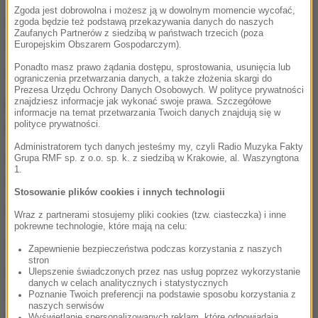
Zgoda jest dobrowolna i możesz ją w dowolnym momencie wycofać,
kujawsko-pomorskiego,
zgoda będzie też podstawą przekazywania danych do naszych
Zaufanych Partnerów z siedzibą w państwach trzecich (poza
wielkopolskiego,
Europejskim Obszarem Gospodarczym).
Ponadto masz prawo żądania dostępu, sprostowania, usunięcia lub
lubuskiego.
ograniczenia przetwarzania danych, a także złożenia skargi do
Prezesa Urzędu Ochrony Danych Osobowych. W polityce prywatności
Alerty I stopnia obowiązują natomiast w
znajdziesz informacje jak wykonać swoje prawa. Szczegółowe
informacje na temat przetwarzania Twoich danych znajdują się w
województwach
:
polityce prywatności.
Administratorem tych danych jesteśmy my, czyli Radio Muzyka Fakty
mazowieckim,
Grupa RMF sp. z o.o. sp. k. z siedzibą w Krakowie, al. Waszyngtona
1.
lubelskim,
Stosowanie plików cookies i innych technologii
łódzkim,
Wraz z partnerami stosujemy pliki cookies (tzw. ciasteczka) i inne
pokrewne technologie, które mają na celu:
częściowo w świętokrzyskim i podkarpackim.
Zapewnienie bezpieczeństwa podczas korzystania z naszych
stron
W tych regionach prognozowane są słabe, a
Ulepszenie świadczonych przez nas usług poprzez wykorzystanie
danych w celach analitycznych i statystycznych
miejscami umiarkowane opady marznącego
Poznanie Twoich preferencji na podstawie sposobu korzystania z
naszych serwisów
deszczu i mżawki, które mogą prowadzić do
Wyświetlanie spersonalizowanych reklam, które odpowiadają