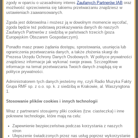
zgody w oparciu o uzasadniony interes
Zaufanych Partnerów IAB
oraz
możliwość sprzeciwienia się takiemu przetwarzaniu znajdziesz w
lekarze zabierali go karetką do szpitala. Wstępne
ustawieniach zaawansowanych.
ustalenia policji wskazują na to, że dziecku nic
Zgoda jest dobrowolna i możesz ją w dowolnym momencie wycofać,
poważnego się nie stało. Zostanie ono jednak w
zgoda będzie też podstawą przekazywania danych do naszych
Zaufanych Partnerów z siedzibą w państwach trzecich (poza
szpitalu na obserwacji.
Europejskim Obszarem Gospodarczym).
Ponadto masz prawo żądania dostępu, sprostowania, usunięcia lub
Policja już wyjaśnia sprawę, bada każdy jej aspekt.
ograniczenia przetwarzania danych, a także złożenia skargi do
Prezesa Urzędu Ochrony Danych Osobowych. W polityce prywatności
Nic nie wskazuje na to, by rodzić mógł chcieć
znajdziesz informacje jak wykonać swoje prawa. Szczegółowe
informacje na temat przetwarzania Twoich danych znajdują się w
skrzywdzić swoje dziecko. Badanie alkomatem
polityce prywatności.
wykazało, że mężczyzna był trzeźwy. Pobrano od
Administratorem tych danych jesteśmy my, czyli Radio Muzyka Fakty
Grupa RMF sp. z o.o. sp. k. z siedzibą w Krakowie, al. Waszyngtona
niego także krew do badań. Trzeba sprawdzić czy
1.
nie był pod wpływem środków odurzających. To
Stosowanie plików cookies i innych technologii
rutynowe działanie, zawsze wykonywane w
Wraz z partnerami stosujemy pliki cookies (tzw. ciasteczka) i inne
podobnych przypadkach. Jeszcze dziś materiały w
pokrewne technologie, które mają na celu:
tej sprawie mają zostać przekazane do prokuratury.
Zapewnienie bezpieczeństwa podczas korzystania z naszych
stron
Ulepszenie świadczonych przez nas usług poprzez wykorzystanie