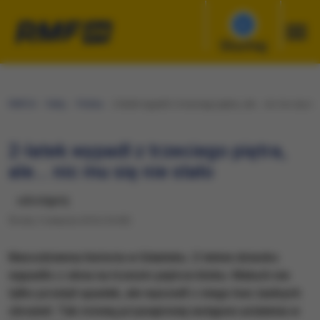
Słuchaj
RMF24
Fakty
Polska
2-latek wypadł z trzeciego piętra, ale... nic mu się nie
2-latek wypadł z trzeciego piętra,
ale... nic mu się nie stało
udostępnij
Środa, 3 sierpnia 2016 (16:00)
​Niecodzienna historia w Gdańsku. 2-letnie dziecko
wypadło z okna na trzecim piętrze bloku. Maluch nie
tylko przeżył upadek, ale wyszedł z niego bez żadnych
obrażeń. Tak mówią przynajmniej wstępne ustalenia w