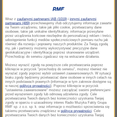
Wraz z
zaufanymi partnerami IAB (1019)
i
innymi zaufanymi
partnerami (489)
przechowujemy i/lub odczytujemy informacje zawarte
na Twoim urządzeniu, takie jak pliki cookie, przetwarzamy dane
osobowe, takie jak unikalne identyfikatory, informacje przesyłane
przez urządzenia końcowe niezbędne do personalizacji reklam i treści,
udostępnienie funkcji mediów społecznościowych pomiaru ruchu jak
również dla rozwoju i poprawny naszych produktów. Za Twoją zgodą
my, jak i partnerzy możemy wykorzystywać precyzyjne dane
geolokalizacyjne i identyfikację poprzez skanowanie urządzeń.
Przechodząc do serwisu zgadzasz się na wskazane działania.
Do wypadku doszło dziś przed południem na Złotej
Możesz wyrazić zgodę na powyższe cele przetwarzania poprzez
Karczmie w Gdańsku. Wiadomo, że 2-letni chłopiec
kliknięcie w przycisk "przechodzę do serwisu", możesz również nie
wyrażać zgody poprzez wybór ustawień zaawansowanych. W sytuacji
był w domu pod opieką ojca. Ten miał zostawić go
braku zgody będziemy przetwarzać dane osobowe w innych celach na
tylko na krótką chwilę, gdy wyszedł do łazienki. Gdy
innych podstawach prawnych (informacje w tym zakresie dostępne są
w naszej
polityce prywatności
). Poprzez kliknięcie w przycisk
wrócił dostrzegł, że dziecka nie ma. Wyjrzał przez
"ustawienia zaawansowane" możesz zarządzać swoimi preferencjami
przed wyrażeniem zgody lub odmową udzielenia zgody. Cele
okno i na dole zauważył swoje dziecko.
przetwarzania Twoich danych bez konieczności uzyskania Twojej
zgody w oparciu o uzasadniony interes Radio Muzyka Fakty Grupa
RMF sp. z o.o. sp. k. oraz informacje o możliwości sprzeciwienia się
Okazało się - na szczęście - że 2-letni maluch upadł
takiemu przetwarzaniu znajdziesz w
polityce prywatności
. Cele
przetwarzania Twoich danych bez konieczności uzyskania Twojej
na trawnik przed budynkiem. Był przytomny gdy