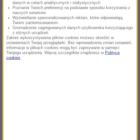
(az)
danych w celach analitycznych i statystycznych
Poznanie Twoich preferencji na podstawie sposobu korzystania z
naszych serwisów
Wyświetlanie spersonalizowanych reklam, które odpowiadają
Twoim zainteresowaniom
Źródło: RMF FM
Gromadzenie zagregowanych danych użytkownika korzystającego
z różnych urządzeń
dziecko
Tagi:
Zakres wykorzystywania plików cookies możesz określić w
ustawieniach Twojej przeglądarki. Bez wprowadzenia zmian ustawień,
informacje w plikach cookies mogą być zapisywane w pamięci
Twojego urządzenia. Więcej szczegółów znajdziesz w
Polityce
chcesz widzieć więcej artykułów od RMF24?
dodaj w
cookies
.
Google