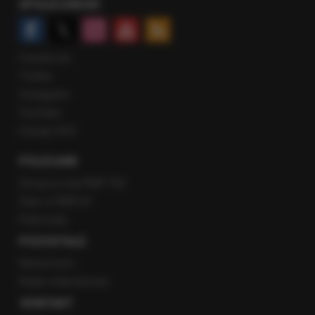
SPOŁECZNOŚĆ
Facebook
Twitter
Instagram
YouTube
Kanały RSS
POLECANE
Gorąca Linia RMF FM
Staż w RMF24
Patronaty
POZOSTAŁE
Newsroom
Radio internetowe
KONTAKT