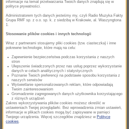
informacje na temat przetwarzania Twoich danych znajdują się w
polityce prywatności.
Administratorem tych danych jesteśmy my, czyli Radio Muzyka Fakty
Grupa RMF sp. z o.o. sp. k. z siedzibą w Krakowie, al. Waszyngtona
1.
Stosowanie plików cookies i innych technologii
Wraz z partnerami stosujemy pliki cookies (tzw. ciasteczka) i inne
pokrewne technologie, które mają na celu:
Jestem rozczarowany tym, że prezydent Zełenski nie
Zapewnienie bezpieczeństwa podczas korzystania z naszych
uwzględnił naszej wrażliwości historycznej
-
stron
Ulepszenie świadczonych przez nas usług poprzez wykorzystanie
komentował dalej.
danych w celach analitycznych i statystycznych
Poznanie Twoich preferencji na podstawie sposobu korzystania z
naszych serwisów
Donald Tusk już to podsumował celnie. Mianowicie,
Wyświetlanie spersonalizowanych reklam, które odpowiadają
Twoim zainteresowaniom
że jeśli się pokłócimy o przeszłość, to kto inny narzuci
Gromadzenie zagregowanych danych użytkownika korzystającego
z różnych urządzeń
nam przyszłość. Na polsko-ukraińskiej kłótni o
Zakres wykorzystywania plików cookies możesz określić w
ustawieniach Twojej przeglądarki. Bez wprowadzenia zmian ustawień,
przeszłość zyska tylko Putin.
informacje w plikach cookies mogą być zapisywane w pamięci
Twojego urządzenia. Więcej szczegółów znajdziesz w
Polityce
cookies
.
IPN protestuje, Lech Wałęsa pisze,