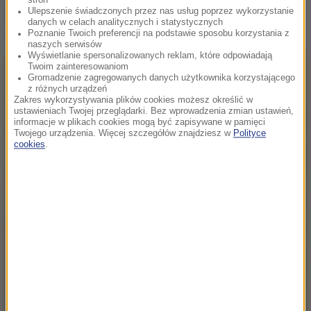
zachodniopomorskiego najpóźniej do godz. 12:00 w
Ulepszenie świadczonych przez nas usług poprzez wykorzystanie
danych w celach analitycznych i statystycznych
czwartek.
Poznanie Twoich preferencji na podstawie sposobu korzystania z
naszych serwisów
Wyświetlanie spersonalizowanych reklam, które odpowiadają
Twoim zainteresowaniom
Gromadzenie zagregowanych danych użytkownika korzystającego
z różnych urządzeń
Zakres wykorzystywania plików cookies możesz określić w
ustawieniach Twojej przeglądarki. Bez wprowadzenia zmian ustawień,
informacje w plikach cookies mogą być zapisywane w pamięci
Twojego urządzenia. Więcej szczegółów znajdziesz w
Polityce
cookies
.