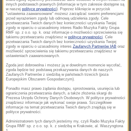
innych podstawach prawnych (informacje w tym zakresie dostępne są
pilotem Oriolem Meną najmłodszy z "klanu
w naszej
polityce prywatności
). Poprzez kliknięcie w przycisk
"ustawienia zaawansowane" możesz zarządzać swoimi preferencjami
Goczałów" wygrał pierwszy etap rywalizacji w
przed wyrażeniem zgody lub odmową udzielenia zgody. Cele
kategorii lekkich pojazdów SSV. Trzeci czas uzyskali
przetwarzania Twoich danych bez konieczności uzyskania Twojej
zgody w oparciu o uzasadniony interes Radio Muzyka Fakty Grupa
Michał Goczał i Szymon Gospodarczyk. Siódmy był
RMF sp. z o.o. sp. k. oraz informacje o możliwości sprzeciwienia się
takiemu przetwarzaniu znajdziesz w
polityce prywatności
. Cele
ojciec Eryka i brat Michała - Marek Goczał, jadący z
przetwarzania Twoich danych bez konieczności uzyskania Twojej
zgody w oparciu o uzasadniony interes
Zaufanych Partnerów IAB
oraz
Maciejem Martonem.
możliwość sprzeciwienia się takiemu przetwarzaniu znajdziesz w
ustawieniach zaawansowanych.
Zgoda jest dobrowolna i możesz ją w dowolnym momencie wycofać,
zgoda będzie też podstawą przekazywania danych do naszych
Zaufanych Partnerów z siedzibą w państwach trzecich (poza
Eryk Goczał i Oriol Mena
Europejskim Obszarem Gospodarczym).
Ponadto masz prawo żądania dostępu, sprostowania, usunięcia lub
To był na pewno bardzo trudny etap i mieliśmy dzisiaj
ograniczenia przetwarzania danych, a także złożenia skargi do
Prezesa Urzędu Ochrony Danych Osobowych. W polityce prywatności
dużo szczęścia. Tuż przed strefą tankowania
znajdziesz informacje jak wykonać swoje prawa. Szczegółowe
informacje na temat przetwarzania Twoich danych znajdują się w
dojechaliśmy do Eryka, później złapaliśmy kapcia. Na
polityce prywatności.
szczęście udało się go dosyć szybko zmienić. Z
Administratorem tych danych jesteśmy my, czyli Radio Muzyka Fakty
Grupa RMF sp. z o.o. sp. k. z siedzibą w Krakowie, al. Waszyngtona
tankowania wyjechaliśmy razem, jechaliśmy niemal
1.