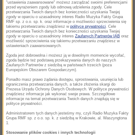
"ustawienia zaawansowane" możesz zarządzać swoimi preferencjami
przed wyrażeniem zgody lub odmową udzielenia zgody. Cele
W łącznym głosowaniu senatorowie - tak jak
przetwarzania Twoich danych bez konieczności uzyskania Twojej
posłowie - będą mieli wybór:
albo odrzucić całość
zgody w oparciu o uzasadniony interes Radio Muzyka Fakty Grupa
RMF sp. z o.o. sp. k. oraz informacje o możliwości sprzeciwienia się
korzystnych dla obywateli zmian, albo zgodzić się
takiemu przetwarzaniu znajdziesz w
polityce prywatności
. Cele
przetwarzania Twoich danych bez konieczności uzyskania Twojej
z łamaniem prawa.
zgody w oparciu o uzasadniony interes
Zaufanych Partnerów IAB
oraz
możliwość sprzeciwienia się takiemu przetwarzaniu znajdziesz w
ustawieniach zaawansowanych.
Konstytucjonalista uważa, że na dzisiejszych
Zgoda jest dobrowolna i możesz ją w dowolnym momencie wycofać,
zmianach się nie skończy, a rządzący w ten sposób
zgoda będzie też podstawą przekazywania danych do naszych
Zaufanych Partnerów z siedzibą w państwach trzecich (poza
będą rozwiązywali każdy problem związany z
Europejskim Obszarem Gospodarczym).
wyborami.
Co stoi na przeszkodzie, żeby zredukować
Ponadto masz prawo żądania dostępu, sprostowania, usunięcia lub
ograniczenia przetwarzania danych, a także złożenia skargi do
komisje wyborcze do 2-3 osób i przymusowo do tych
Prezesa Urzędu Ochrony Danych Osobowych. W polityce prywatności
komisji wysłać mundurowych: wojsko czy policję?
znajdziesz informacje jak wykonać swoje prawa. Szczegółowe
informacje na temat przetwarzania Twoich danych znajdują się w
Oczywiste jest to możliwe do zrobienia w trybie
polityce prywatności.
ustawy. Czy policjant, albo strażak, albo wojskowy
Administratorem tych danych jesteśmy my, czyli Radio Muzyka Fakty
Grupa RMF sp. z o.o. sp. k. z siedzibą w Krakowie, al. Waszyngtona
może odmówić polecenie służbowego? Nie może, a
1.
na podstawie nowelizacji ustawy można wprowadzić
Stosowanie plików cookies i innych technologii