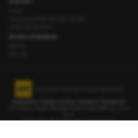
KONTAKT
O nas
Gorąca Linia RMF FM: 600 700 800
email: fakty@rmf.fm
APLIKACJE MOBILNE
RMF FM
RMF ON
Korzystanie z portalu oznacza akceptację
Regulaminu
.
Polityka Cookies
.
SpeakUp
.
Prywatność
.
Copyright by
Radio Muzyka Fakty Grupa RMF sp. z o.o.
sp. k.
2009-2026. Wszystkie prawa zastrzeżone.