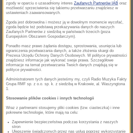
Według ustaleń "Rz", pierwszym etapem śledztwa
zgody w oparciu o uzasadniony interes
Zaufanych Partnerów IAB
oraz
możliwość sprzeciwienia się takiemu przetwarzaniu znajdziesz w
może być przesłuchanie świadków zdarzenia.
ustawieniach zaawansowanych.
Kilkanaście osób przesłuchano już w nocy z niedzieli
Zgoda jest dobrowolna i możesz ją w dowolnym momencie wycofać,
zgoda będzie też podstawą przekazywania danych do naszych
na poniedziałek, tuż po zdarzeniu. To pozwoliło
Zaufanych Partnerów z siedzibą w państwach trzecich (poza
Europejskim Obszarem Gospodarczym).
odtworzyć m.in, jaką drogą i jak nożownik dostał się
Ponadto masz prawo żądania dostępu, sprostowania, usunięcia lub
niezatrzymany na scenę
- czytamy.
ograniczenia przetwarzania danych, a także złożenia skargi do
Prezesa Urzędu Ochrony Danych Osobowych. W polityce prywatności
znajdziesz informacje jak wykonać swoje prawa. Szczegółowe
Dziennik podaje również, że istotnym elementem
informacje na temat przetwarzania Twoich danych znajdują się w
śledztwa będzie "zabezpieczenie i odtworzenie z
polityce prywatności.
udziałem biegłych od teleinformatyki wszelkich
Administratorem tych danych jesteśmy my, czyli Radio Muzyka Fakty
Grupa RMF sp. z o.o. sp. k. z siedzibą w Krakowie, al. Waszyngtona
nagrań: monitoringu wizyjnego, telefonów
1.
komórkowych świadków czy relacji telewizyjnej".
Stosowanie plików cookies i innych technologii
Wraz z partnerami stosujemy pliki cookies (tzw. ciasteczka) i inne
pokrewne technologie, które mają na celu:
Dalsza część artykułu pod materiałem video:
Zapewnienie bezpieczeństwa podczas korzystania z naszych
stron
Ulepszenie świadczonych przez nas usług poprzez wykorzystanie