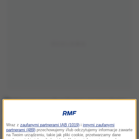
Wraz z
zaufanymi partnerami IAB (1019)
i
innymi zaufanymi
partnerami (489)
przechowujemy i/lub odczytujemy informacje zawarte
Relatywnie najszybciej bogacą się mieszkańcy regionów, które nie są
na Twoim urządzeniu, takie jak pliki cookie, przetwarzamy dane
synonimem zamożności - pisze "DGP"