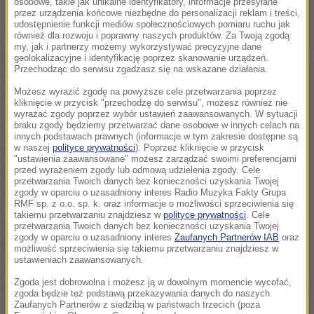
osobowe, takie jak unikalne identyfikatory, informacje przesyłane
przez urządzenia końcowe niezbędne do personalizacji reklam i treści,
udostępnienie funkcji mediów społecznościowych pomiaru ruchu jak
Te wstępne dane z izb skarbowych za 2014 rok
również dla rozwoju i poprawny naszych produktów. Za Twoją zgodą
my, jak i partnerzy możemy wykorzystywać precyzyjne dane
potwierdzają tendencję widoczną już w poprzednich
geolokalizacyjne i identyfikację poprzez skanowanie urządzeń.
Przechodząc do serwisu zgadzasz się na wskazane działania.
latach: milionerów w Polsce systematycznie
Możesz wyrazić zgodę na powyższe cele przetwarzania poprzez
przybywa.
kliknięcie w przycisk "przechodzę do serwisu", możesz również nie
wyrażać zgody poprzez wybór ustawień zaawansowanych. W sytuacji
braku zgody będziemy przetwarzać dane osobowe w innych celach na
Prym wiodą regiony z dużymi miastami - jak
innych podstawach prawnych (informacje w tym zakresie dostępne są
Mazowsze, gdzie milionerów było w zeszłym roku
w naszej
polityce prywatności
). Poprzez kliknięcie w przycisk
"ustawienia zaawansowane" możesz zarządzać swoimi preferencjami
najwięcej - 4 278. Sporo było ich też w Wielkopolsce
przed wyrażeniem zgody lub odmową udzielenia zgody. Cele
przetwarzania Twoich danych bez konieczności uzyskania Twojej
- 1 692.
zgody w oparciu o uzasadniony interes Radio Muzyka Fakty Grupa
RMF sp. z o.o. sp. k. oraz informacje o możliwości sprzeciwienia się
takiemu przetwarzaniu znajdziesz w
polityce prywatności
. Cele
Relatywnie najszybciej bogacą się jednak
przetwarzania Twoich danych bez konieczności uzyskania Twojej
zgody w oparciu o uzasadniony interes
Zaufanych Partnerów IAB
oraz
mieszkańcy regionów, które nie są synonimem
możliwość sprzeciwienia się takiemu przetwarzaniu znajdziesz w
ustawieniach zaawansowanych.
zamożności. Procentowo najwięcej milionerów
Zgoda jest dobrowolna i możesz ją w dowolnym momencie wycofać,
przybyło w Świętokrzyskiem - ich liczba wzrosła tam
zgoda będzie też podstawą przekazywania danych do naszych
Zaufanych Partnerów z siedzibą w państwach trzecich (poza
o jedną trzecią. Na drugim miejscu pod tym