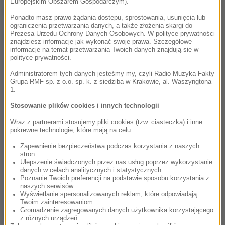
Europejskim Obszarem Gospodarczym).
względem jest Podlasie.
Ponadto masz prawo żądania dostępu, sprostowania, usunięcia lub
ograniczenia przetwarzania danych, a także złożenia skargi do
Prezesa Urzędu Ochrony Danych Osobowych. W polityce prywatności
(edbie)
znajdziesz informacje jak wykonać swoje prawa. Szczegółowe
informacje na temat przetwarzania Twoich danych znajdują się w
polityce prywatności.
Dalsza część artykułu pod materiałem video:
Administratorem tych danych jesteśmy my, czyli Radio Muzyka Fakty
Grupa RMF sp. z o.o. sp. k. z siedzibą w Krakowie, al. Waszyngtona
1.
Stosowanie plików cookies i innych technologii
Wraz z partnerami stosujemy pliki cookies (tzw. ciasteczka) i inne
pokrewne technologie, które mają na celu:
Zapewnienie bezpieczeństwa podczas korzystania z naszych
stron
Ulepszenie świadczonych przez nas usług poprzez wykorzystanie
danych w celach analitycznych i statystycznych
Poznanie Twoich preferencji na podstawie sposobu korzystania z
naszych serwisów
Wyświetlanie spersonalizowanych reklam, które odpowiadają
Twoim zainteresowaniom
Gromadzenie zagregowanych danych użytkownika korzystającego
Źródło: PAP
z różnych urządzeń