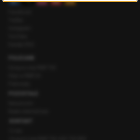
Facebook
Twitter
Instagram
YouTube
Kanały RSS
POLECANE
Gorąca Linia RMF FM
Staż w RMF24
Patronaty
POZOSTAŁE
Newsroom
Radio internetowe
KONTAKT
O nas
Gorąca Linia RMF FM: 600 700 800