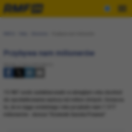
RMF24
Fakty
Ekonomia
Przybywa nam milionerów
Przybywa nam milionerów
Wtorek, 21 lipca 2015 (06:31)
15 987 osób zadeklarowało w ubiegłym roku dochód
do opodatkowania wyższy niż milion złotych. Oznacza
to, że w ciągu ostatniego roku przybyło nam 1 377
milionerów - donosi "Dziennik Gazeta Prawna".