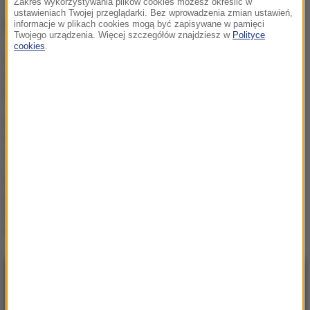
Zakres wykorzystywania plików cookies możesz określić w
ustawieniach Twojej przeglądarki. Bez wprowadzenia zmian ustawień,
NAJWAŻNIEJSZE FAKTY
informacje w plikach cookies mogą być zapisywane w pamięci
Twojego urządzenia. Więcej szczegółów znajdziesz w
Polityce
cookies
.
Takie zyski osiągnęły
banki. NBP podał
najnowsze dane
Polska wyprzedza Belgię i
Szwecję. Eurostat podał
gospodarcze dane
7 miliardów mniej w
budżecie? Weta
Nawrockiego mogły
kosztować Polskę fortunę
NAJNOWSZE