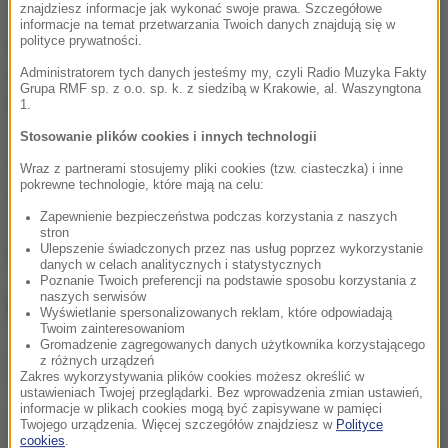
znajdziesz informacje jak wykonać swoje prawa. Szczegółowe
odbiega od oczekiwań pracowników. Zakłada
informacje na temat przetwarzania Twoich danych znajdują się w
podwyższenie płac zasadniczych wszystkich
polityce prywatności.
pracowników firmy o 100 zł brutto i przeznaczenie
Administratorem tych danych jesteśmy my, czyli Radio Muzyka Fakty
Grupa RMF sp. z o.o. sp. k. z siedzibą w Krakowie, al. Waszyngtona
kwoty 17 zł brutto na pracownika na indywidualny
1.
wzrost płac w poszczególnych grupach
Stosowanie plików cookies i innych technologii
zawodowych. Pracodawca zaproponował również
Wraz z partnerami stosujemy pliki cookies (tzw. ciasteczka) i inne
pokrewne technologie, które mają na celu:
wypłatę nagrody za 2016 rok w wysokości 1 tys. zł
Zapewnienie bezpieczeństwa podczas korzystania z naszych
dla każdego pracownika w dwóch transzach, oraz
stron
Ulepszenie świadczonych przez nas usług poprzez wykorzystanie
kolejne 300 zł uzależnione od wyników spółki.
danych w celach analitycznych i statystycznych
Poznanie Twoich preferencji na podstawie sposobu korzystania z
naszych serwisów
Czego chcą związkowcy?
Wyświetlanie spersonalizowanych reklam, które odpowiadają
Twoim zainteresowaniom
Gromadzenie zagregowanych danych użytkownika korzystającego
z różnych urządzeń
Dalsza część artykułu pod materiałem video:
Zakres wykorzystywania plików cookies możesz określić w
ustawieniach Twojej przeglądarki. Bez wprowadzenia zmian ustawień,
informacje w plikach cookies mogą być zapisywane w pamięci
Twojego urządzenia. Więcej szczegółów znajdziesz w
Polityce
cookies
.