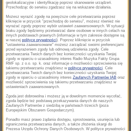
płacowego. Kolejne spotkanie w tej sprawie, z
geolokalizacyjne i identyfikację poprzez skanowanie urządzeń.
Przechodząc do serwisu zgadzasz się na wskazane działania.
udziałem wszystkich działających w koncernie
Możesz wyrazić zgodę na powyższe cele przetwarzania poprzez
związków, zaplanowano na dziś.
kliknięcie w przycisk "przechodzę do serwisu", możesz również nie
wyrażać zgody poprzez wybór ustawień zaawansowanych. W sytuacji
braku zgody będziemy przetwarzać dane osobowe w innych celach na
Co zaproponował ArcelorMittal?
innych podstawach prawnych (informacje w tym zakresie dostępne są
w naszej
polityce prywatności
). Poprzez kliknięcie w przycisk
"ustawienia zaawansowane" możesz zarządzać swoimi preferencjami
To jest tylko gra na czas, my chcemy jak najszybciej
przed wyrażeniem zgody lub odmową udzielenia zgody. Cele
przetwarzania Twoich danych bez konieczności uzyskania Twojej
podpisać porozumienie, na które czeka 12 tys.
zgody w oparciu o uzasadniony interes Radio Muzyka Fakty Grupa
RMF sp. z o.o. sp. k. oraz informacje o możliwości sprzeciwienia się
pracowników
- podkreśla Jerzy Goiński. Zdaniem
takiemu przetwarzaniu znajdziesz w
polityce prywatności
. Cele
związkowców, przygotowany przez pracodawcę
przetwarzania Twoich danych bez konieczności uzyskania Twojej
zgody w oparciu o uzasadniony interes
Zaufanych Partnerów IAB
oraz
projekt porozumienia płacowego został przekazany
możliwość sprzeciwienia się takiemu przetwarzaniu znajdziesz w
ustawieniach zaawansowanych.
organizacjom związkowym pod koniec ubiegłego
Zgoda jest dobrowolna i możesz ją w dowolnym momencie wycofać,
tygodnia. Miała tam znaleźć się informacja, że od 20
zgoda będzie też podstawą przekazywania danych do naszych
Zaufanych Partnerów z siedzibą w państwach trzecich (poza
marca dokument zostanie wystawiony do
Europejskim Obszarem Gospodarczym).
podpisywania w trybie obiegowym, czyli bez
Ponadto masz prawo żądania dostępu, sprostowania, usunięcia lub
ograniczenia przetwarzania danych, a także złożenia skargi do
dalszych negocjacji. Według związkowców, projekt
Prezesa Urzędu Ochrony Danych Osobowych. W polityce prywatności