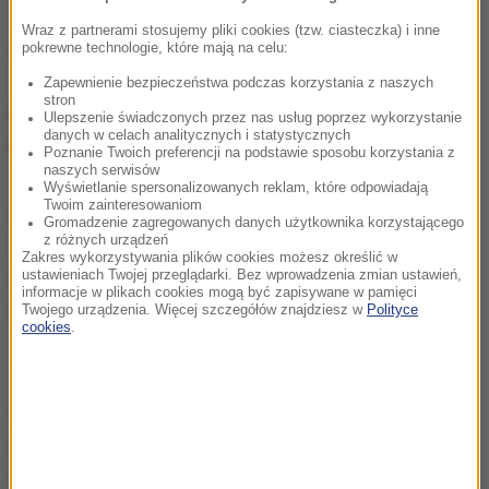
szczególności dotyka eksport. Dlatego
Wraz z partnerami stosujemy pliki cookies (tzw. ciasteczka) i inne
interweniowaliśmy
- powiedział.
pokrewne technologie, które mają na celu:
Zapewnienie bezpieczeństwa podczas korzystania z naszych
stron
Dodał, że interwencja NBP była najmocniejsza w
Ulepszenie świadczonych przez nas usług poprzez wykorzystanie
danych w celach analitycznych i statystycznych
historii, a jej rezultat był pozytywny
. Nie wyrzekamy
Poznanie Twoich preferencji na podstawie sposobu korzystania z
naszych serwisów
się takich interwencji w każdym momencie, kiedy
Wyświetlanie spersonalizowanych reklam, które odpowiadają
Twoim zainteresowaniom
będzie to stosowne
- dodał.
Gromadzenie zagregowanych danych użytkownika korzystającego
z różnych urządzeń
Zakres wykorzystywania plików cookies możesz określić w
Według szefa NBP słabszy złoty nie jest powodem
ustawieniach Twojej przeglądarki. Bez wprowadzenia zmian ustawień,
informacje w plikach cookies mogą być zapisywane w pamięci
do zmartwień.
Słabszy złoty wspiera odbudowę
Twojego urządzenia. Więcej szczegółów znajdziesz w
Polityce
cookies
.
aktywności gospodarczej po ubiegłorocznym
załamaniu. Obserwujmy sytuację. Wzmacnianie się
kursu spokojne, łagodne, systematyczne, do
przewidzenia, też nie jest niczym dramatycznym
-
ocenił. Zastrzegł jednak, że kurs jest istotny dla