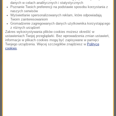
danych w celach analitycznych i statystycznych
(mpw)
Poznanie Twoich preferencji na podstawie sposobu korzystania z
naszych serwisów
Wyświetlanie spersonalizowanych reklam, które odpowiadają
Twoim zainteresowaniom
Gromadzenie zagregowanych danych użytkownika korzystającego
Źródło: PAP
z różnych urządzeń
Zakres wykorzystywania plików cookies możesz określić w
ustawieniach Twojej przeglądarki. Bez wprowadzenia zmian ustawień,
informacje w plikach cookies mogą być zapisywane w pamięci
Twojego urządzenia. Więcej szczegółów znajdziesz w
Polityce
chcesz widzieć więcej artykułów od RMF24?
dodaj w
cookies
.
Google