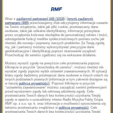
Wraz z
zaufanymi partnerami IAB (1019)
i
innymi zaufanymi
partnerami (489)
przechowujemy i/lub odczytujemy informacje zawarte
na Twoim urządzeniu, takie jak pliki cookie, przetwarzamy dane
osobowe, takie jak unikalne identyfikatory, informacje przesyłane
przez urządzenia końcowe niezbędne do personalizacji reklam i treści,
udostępnienie funkcji mediów społecznościowych pomiaru ruchu jak
również dla rozwoju i poprawny naszych produktów. Za Twoją zgodą
my, jak i partnerzy możemy wykorzystywać precyzyjne dane
geolokalizacyjne i identyfikację poprzez skanowanie urządzeń.
Przechodząc do serwisu zgadzasz się na wskazane działania.
"Skąd ten skok? Do grona emerytów dołączają już
Możesz wyrazić zgodę na powyższe cele przetwarzania poprzez
osoby, które objął nowy, wprowadzony pod koniec lat
kliknięcie w przycisk "przechodzę do serwisu", możesz również nie
90. system. W nim zaś rośnie grupa tych, którzy ani
wyrażać zgody poprzez wybór ustawień zaawansowanych. W sytuacji
braku zgody będziemy przetwarzać dane osobowe w innych celach na
nie odłożyli odpowiedniej sumy, ani nie mają
innych podstawach prawnych (informacje w tym zakresie dostępne są
w naszej
polityce prywatności
). Poprzez kliknięcie w przycisk
odpowiedniego stażu pracy, by uzyskać minimalne
"ustawienia zaawansowane" możesz zarządzać swoimi preferencjami
przed wyrażeniem zgody lub odmową udzielenia zgody. Cele
świadczenie, które wynosi dziś ok. 880 zł
przetwarzania Twoich danych bez konieczności uzyskania Twojej
zgody w oparciu o uzasadniony interes Radio Muzyka Fakty Grupa
miesięcznie" – czytamy w artykule.
RMF sp. z o.o. sp. k. oraz informacje o możliwości sprzeciwienia się
takiemu przetwarzaniu znajdziesz w
polityce prywatności
. Cele
przetwarzania Twoich danych bez konieczności uzyskania Twojej