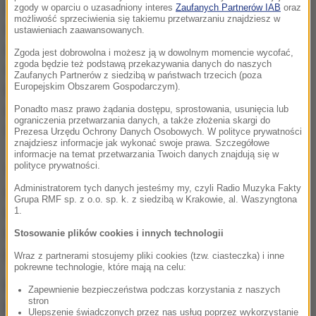
Zgodnie z zasadą wprowadzoną w 1999 r. z każdej
zgody w oparciu o uzasadniony interes
Zaufanych Partnerów IAB
oraz
możliwość sprzeciwienia się takiemu przetwarzaniu znajdziesz w
wpłaconej składki musi być po osiągnięciu wieku
ustawieniach zaawansowanych.
emerytalnego wyliczone świadczenie. I to bez
Zgoda jest dobrowolna i możesz ją w dowolnym momencie wycofać,
zgoda będzie też podstawą przekazywania danych do naszych
względu na staż pracy. "Dzieje się tak, nawet, jeśli
Zaufanych Partnerów z siedzibą w państwach trzecich (poza
Europejskim Obszarem Gospodarczym).
ktoś wpłacił jedną czy dwie składki. Stąd biorą się
emerytury po 24 grosze" – wyjaśnia Aleksandra
Ponadto masz prawo żądania dostępu, sprostowania, usunięcia lub
ograniczenia przetwarzania danych, a także złożenia skargi do
Wiktorow, rzecznik finansowy i była prezes ZUS.
Prezesa Urzędu Ochrony Danych Osobowych. W polityce prywatności
znajdziesz informacje jak wykonać swoje prawa. Szczegółowe
informacje na temat przetwarzania Twoich danych znajdują się w
polityce prywatności.
"Reforma z 1999 r. miała mobilizować do aktywności i
Administratorem tych danych jesteśmy my, czyli Radio Muzyka Fakty
opłacania składek na ZUS. Dane pokazujące
Grupa RMF sp. z o.o. sp. k. z siedzibą w Krakowie, al. Waszyngtona
wypieranie emerytur minimalnych przez jeszcze
1.
niższe dowodzą jednak, że tak się nie stało" –
Stosowanie plików cookies i innych technologii
podsumowuje dziennik.
Wraz z partnerami stosujemy pliki cookies (tzw. ciasteczka) i inne
pokrewne technologie, które mają na celu:
Więcej w dzisiejszym wydaniu "Dziennika Gazety
Zapewnienie bezpieczeństwa podczas korzystania z naszych
stron
Prawnej".
Ulepszenie świadczonych przez nas usług poprzez wykorzystanie