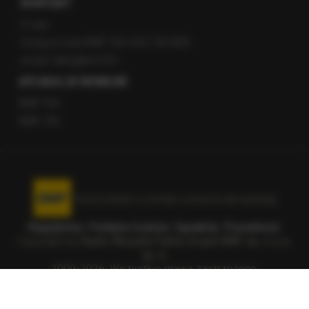
KONTAKT
O nas
Gorąca Linia RMF FM: 600 700 800
email: fakty@rmf.fm
APLIKACJE MOBILNE
RMF FM
RMF ON
Korzystanie z portalu oznacza akceptację
Regulaminu
.
Polityka Cookies
.
SpeakUp
.
Prywatność
.
Copyright by
Radio Muzyka Fakty Grupa RMF sp. z o.o.
sp. k.
2009-2026. Wszystkie prawa zastrzeżone.