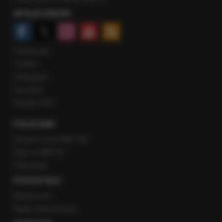
SPOŁECZNOŚĆ
Facebook
Twitter
Instagram
YouTube
Kanały RSS
POLECANE
Gorąca Linia RMF FM
Staż w RMF24
Patronaty
POZOSTAŁE
Newsroom
Radio internetowe