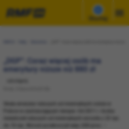
Słuchaj
RMF24
Fakty
Ekonomia
„DGP”: Coraz więcej osób ma emerytury niższe ni
„DGP”: Coraz więcej osób ma
emerytury niższe niż 880 zł
udostępnij
Środa, 13 lipca 2016 (07:28)
Skala emerytur niższych od minimalnych rośnie w
Polsce w zastraszającym tempie. Od 2011 r. liczba
świadczeń niższych od minimalnych wzrosła z 23 tys.
do 76 tys. Wzrost przekroczył więc 200 proc. –