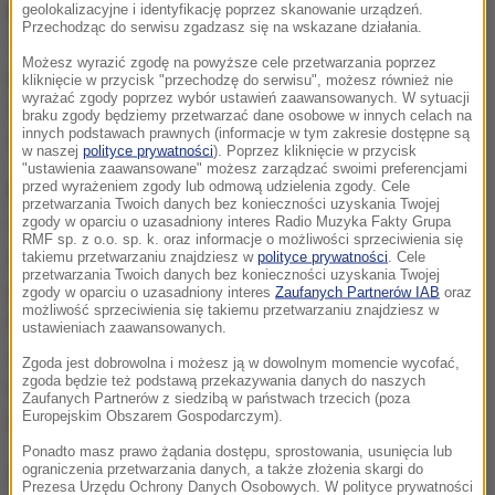
Randi Zuckerberg
, założycielka i dyrektor generalny
geolokalizacyjne i identyfikację poprzez skanowanie urządzeń.
Przechodząc do serwisu zgadzasz się na wskazane działania.
Zuckerberg Media, butikowej agencji marketingowej i
Możesz wyrazić zgodę na powyższe cele przetwarzania poprzez
produkcyjnej, była rzeczniczka portalu
kliknięcie w przycisk "przechodzę do serwisu", możesz również nie
wyrażać zgody poprzez wybór ustawień zaawansowanych. W sytuacji
społecznościowego Facebook. Siostra jego
braku zgody będziemy przetwarzać dane osobowe w innych celach na
innych podstawach prawnych (informacje w tym zakresie dostępne są
założyciela.
w naszej
polityce prywatności
). Poprzez kliknięcie w przycisk
"ustawienia zaawansowane" możesz zarządzać swoimi preferencjami
przed wyrażeniem zgody lub odmową udzielenia zgody. Cele
Krzysztof Witkowski
, architekt i prezes Virako,
przetwarzania Twoich danych bez konieczności uzyskania Twojej
opowie o tym, jak współczesna architektura
zgody w oparciu o uzasadniony interes Radio Muzyka Fakty Grupa
RMF sp. z o.o. sp. k. oraz informacje o możliwości sprzeciwienia się
odpowiada na zmieniające się potrzeby ludzi. Na
takiemu przetwarzaniu znajdziesz w
polityce prywatności
. Cele
przetwarzania Twoich danych bez konieczności uzyskania Twojej
przykładzie jednej z największych inwestycji w
zgody w oparciu o uzasadniony interes
Zaufanych Partnerów IAB
oraz
możliwość sprzeciwienia się takiemu przetwarzaniu znajdziesz w
Polsce - łódzkiego MONOPOLIS - wyjaśni, jak
ustawieniach zaawansowanych.
odpowiadając na potrzeby użytkowników budynku
Zgoda jest dobrowolna i możesz ją w dowolnym momencie wycofać,
zgoda będzie też podstawą przekazywania danych do naszych
łączyć w architekturze funkcje biurowe z usługami i
Zaufanych Partnerów z siedzibą w państwach trzecich (poza
Europejskim Obszarem Gospodarczym).
kulturą.
Ponadto masz prawo żądania dostępu, sprostowania, usunięcia lub
ograniczenia przetwarzania danych, a także złożenia skargi do
Sylwia Królikowska
, trenerka biznesu, wyjaśni, jak
Prezesa Urzędu Ochrony Danych Osobowych. W polityce prywatności