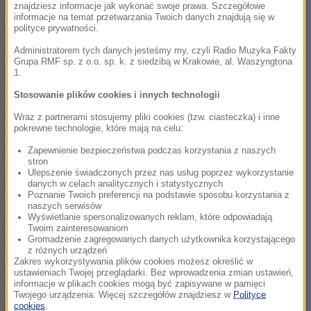
kobiety ulegają stereotypom w swoich karierach
znajdziesz informacje jak wykonać swoje prawa. Szczegółowe
informacje na temat przetwarzania Twoich danych znajdują się w
zawodowych i zasugeruje, co powinny zrobić, by nie
polityce prywatności.
sabotować własnego rozwoju. Sukces zawodowy
Administratorem tych danych jesteśmy my, czyli Radio Muzyka Fakty
Grupa RMF sp. z o.o. sp. k. z siedzibą w Krakowie, al. Waszyngtona
często przybiera formę pełnienia funkcji
1.
menedżerskich i zarządzania ludźmi. W związku z
Stosowanie plików cookies i innych technologii
tym o przywództwie w czasach przełomowych
Wraz z partnerami stosujemy pliki cookies (tzw. ciasteczka) i inne
pokrewne technologie, które mają na celu:
opowie
Sławomir Lachowski
, twórca mBanku,
Zapewnienie bezpieczeństwa podczas korzystania z naszych
pierwszego polskiego banku internetowego.
stron
Ulepszenie świadczonych przez nas usług poprzez wykorzystanie
Yuri Drabent
, jedna z najpopularniejszych postaci
danych w celach analitycznych i statystycznych
Poznanie Twoich preferencji na podstawie sposobu korzystania z
polskiego marketingu, dokona krótkiego przeglądu
naszych serwisów
Wyświetlanie spersonalizowanych reklam, które odpowiadają
przykładów postępu technologicznego,wyjaśniając
Twoim zainteresowaniom
Gromadzenie zagregowanych danych użytkownika korzystającego
jego wpływ na biznes i życie. Odkrywając przed
z różnych urządzeń
Zakres wykorzystywania plików cookies możesz określić w
uczestnikami tajemnice Internetu, opowie czego
ustawieniach Twojej przeglądarki. Bez wprowadzenia zmian ustawień,
informacje w plikach cookies mogą być zapisywane w pamięci
mogą nauczyć nas współczesne platformy
Twojego urządzenia. Więcej szczegółów znajdziesz w
Polityce
cookies
.
komunikacji, których znaczenie często