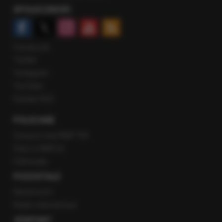
SPOŁECZNOŚĆ
Facebook
Twitter
Instagram
YouTube
Kanały RSS
POLECANE
Gorąca Linia RMF FM
Staż w RMF24
Patronaty
POZOSTAŁE
Newsroom
Radio internetowe
KONTAKT