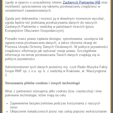
charakteryzować się wysoką dyskrecją. To jeden z
zgody w oparciu o uzasadniony interes
Zaufanych Partnerów IAB
oraz
możliwość sprzeciwienia się takiemu przetwarzaniu znajdziesz w
najważniejszych wymogów pracodawców. William i
ustawieniach zaawansowanych.
Kate pozostają cały czas w centrum
Zgoda jest dobrowolna i możesz ją w dowolnym momencie wycofać,
zgoda będzie też podstawą przekazywania danych do naszych
zainteresowania mediów. Świadomi pozycji, jaką
Zaufanych Partnerów z siedzibą w państwach trzecich (poza
Europejskim Obszarem Gospodarczym).
zajmują, dbają o swój wizerunek, a osoba zajmująca
Ponadto masz prawo żądania dostępu, sprostowania, usunięcia lub
się ich kalendarzami powinna o tym pamiętać.
ograniczenia przetwarzania danych, a także złożenia skargi do
Prezesa Urzędu Ochrony Danych Osobowych. W polityce prywatności
znajdziesz informacje jak wykonać swoje prawa. Szczegółowe
Oferta nie uwzględnia wysokości pensji. Z
informacje na temat przetwarzania Twoich danych znajdują się w
polityce prywatności.
pewnością będzie to negocjowane na
Administratorem tych danych jesteśmy my, czyli Radio Muzyka Fakty
indywidualnych zasadach z konkretną osobą.
Grupa RMF sp. z o.o. sp. k. z siedzibą w Krakowie, al. Waszyngtona
1.
Zwycięzca konkursu będzie miał swoje biuro w
Londynie w bardzo prestiżowym miejscu. Adres -
Stosowanie plików cookies i innych technologii
rezydencja książęcej pary, Pałac Kensington.
Wraz z partnerami stosujemy pliki cookies (tzw. ciasteczka) i inne
pokrewne technologie, które mają na celu:
Zapewnienie bezpieczeństwa podczas korzystania z naszych
Opracowanie:
Joanna Potocka
stron
Ulepszenie świadczonych przez nas usług poprzez wykorzystanie