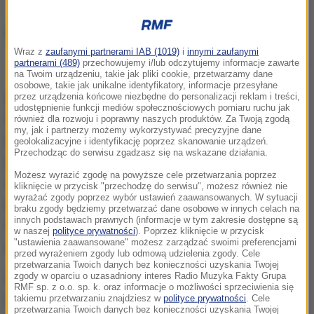
Wraz z
zaufanymi partnerami IAB (1019)
i
innymi zaufanymi
partnerami (489)
przechowujemy i/lub odczytujemy informacje zawarte
Książę William i jego żona księżna Kate
na Twoim urządzeniu, takie jak pliki cookie, przetwarzamy dane
osobowe, takie jak unikalne identyfikatory, informacje przesyłane
Do niedawna William i Kate byli członkami tej samej
przez urządzenia końcowe niezbędne do personalizacji reklam i treści,
udostępnienie funkcji mediów społecznościowych pomiaru ruchu jak
fundacji, co książę Harry i jago amerykańska żona,
również dla rozwoju i poprawny naszych produktów. Za Twoją zgodą
my, jak i partnerzy możemy wykorzystywać precyzyjne dane
księżna Meghan. Ale po wspólnie podjętej decyzji
geolokalizacyjne i identyfikację poprzez skanowanie urządzeń.
Przechodząc do serwisu zgadzasz się na wskazane działania.
postanowili koordynować swą działalność
Możesz wyrazić zgodę na powyższe cele przetwarzania poprzez
charytatywną oddzielnie. W związku z tym
kliknięcie w przycisk "przechodzę do serwisu", możesz również nie
wyrażać zgody poprzez wybór ustawień zaawansowanych. W sytuacji
potrzebują zaufanego koordynatora, który umożliwi
braku zgody będziemy przetwarzać dane osobowe w innych celach na
innych podstawach prawnych (informacje w tym zakresie dostępne są
im płynne wykonywanie obowiązków w sferze
w naszej
polityce prywatności
). Poprzez kliknięcie w przycisk
"ustawienia zaawansowane" możesz zarządzać swoimi preferencjami
publicznej.
przed wyrażeniem zgody lub odmową udzielenia zgody. Cele
przetwarzania Twoich danych bez konieczności uzyskania Twojej
Osoba ubiegająca się o stanowisko - oprócz
zgody w oparciu o uzasadniony interes Radio Muzyka Fakty Grupa
RMF sp. z o.o. sp. k. oraz informacje o możliwości sprzeciwienia się
umiejętności organizacyjnych - powinna
takiemu przetwarzaniu znajdziesz w
polityce prywatności
. Cele
przetwarzania Twoich danych bez konieczności uzyskania Twojej