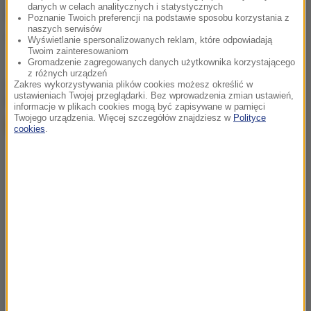
danych w celach analitycznych i statystycznych
Źródło: RMF FM
Poznanie Twoich preferencji na podstawie sposobu korzystania z
naszych serwisów
Wielka Brytania
Tagi:
Wyświetlanie spersonalizowanych reklam, które odpowiadają
Twoim zainteresowaniom
Gromadzenie zagregowanych danych użytkownika korzystającego
z różnych urządzeń
chcesz widzieć więcej artykułów od RMF24?
dodaj w
Zakres wykorzystywania plików cookies możesz określić w
ustawieniach Twojej przeglądarki. Bez wprowadzenia zmian ustawień,
Google
informacje w plikach cookies mogą być zapisywane w pamięci
Twojego urządzenia. Więcej szczegółów znajdziesz w
Polityce
cookies
.