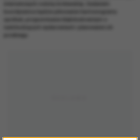
internetowych rodziny królewskiej. Zadaniem
koordynatora będzie pilnowanie harmonogramu
spotkań, przypominanie błękitnokrwistym o
nadchodzących wydarzeniach i planowanie ich
przebiegu.