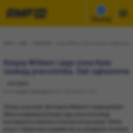
Słuchaj
RMF24
Fakty
Ciekawostki
Książę William i jego żona Kate szukają pracow
Książę William i jego żona Kate
szukają pracownika. Dali ogłoszenie
udostępnij
Autor:
Bogdan Frymorgen
Wtorek, 9 lipca 2019 (11:07)
Chcesz pracować dla księcia Williama i księżnej Kate?
Wnuk brytyjskiej królowej i jego żona poszukują
koordynatora eventów, w których biorą udział. Oferta
pracy o takiej treści pojawiła się na oficjalnych stronach