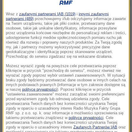
Więcej najnowszych i najważniejszych informacji
z kraju i ze świata znajdziesz na stronie głównej
Wraz z
zaufanymi partnerami IAB (1019)
i
innymi zaufanymi
partnerami (489)
przechowujemy i/lub odczytujemy informacje zawarte
RMF24.pl
na Twoim urządzeniu, takie jak pliki cookie, przetwarzamy dane
osobowe, takie jak unikalne identyfikatory, informacje przesyłane
przez urządzenia końcowe niezbędne do personalizacji reklam i treści,
Bożodrzew gruczołowaty - czym jest
udostępnienie funkcji mediów społecznościowych pomiaru ruchu jak
również dla rozwoju i poprawny naszych produktów. Za Twoją zgodą
i skąd pochodzi?
my, jak i partnerzy możemy wykorzystywać precyzyjne dane
geolokalizacyjne i identyfikację poprzez skanowanie urządzeń.
Przechodząc do serwisu zgadzasz się na wskazane działania.
Dalsza część artykułu pod materiałem video:
Możesz wyrazić zgodę na powyższe cele przetwarzania poprzez
kliknięcie w przycisk "przechodzę do serwisu", możesz również nie
wyrażać zgody poprzez wybór ustawień zaawansowanych. W sytuacji
braku zgody będziemy przetwarzać dane osobowe w innych celach na
innych podstawach prawnych (informacje w tym zakresie dostępne są
w naszej
polityce prywatności
). Poprzez kliknięcie w przycisk
"ustawienia zaawansowane" możesz zarządzać swoimi preferencjami
przed wyrażeniem zgody lub odmową udzielenia zgody. Cele
przetwarzania Twoich danych bez konieczności uzyskania Twojej
zgody w oparciu o uzasadniony interes Radio Muzyka Fakty Grupa
RMF sp. z o.o. sp. k. oraz informacje o możliwości sprzeciwienia się
takiemu przetwarzaniu znajdziesz w
polityce prywatności
. Cele
przetwarzania Twoich danych bez konieczności uzyskania Twojej
zgody w oparciu o uzasadniony interes
Zaufanych Partnerów IAB
oraz
możliwość sprzeciwienia się takiemu przetwarzaniu znajdziesz w