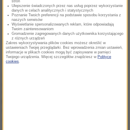
stron
Ulepszenie świadczonych przez nas usług poprzez wykorzystanie
danych w celach analitycznych i statystycznych
Poznanie Twoich preferencji na podstawie sposobu korzystania z
naszych serwisów
Wyświetlanie spersonalizowanych reklam, które odpowiadają
Twoim zainteresowaniom
Gromadzenie zagregowanych danych użytkownika korzystającego
z różnych urządzeń
Zakres wykorzystywania plików cookies możesz określić w
ustawieniach Twojej przeglądarki. Bez wprowadzenia zmian ustawień,
informacje w plikach cookies mogą być zapisywane w pamięci
Twojego urządzenia. Więcej szczegółów znajdziesz w
Polityce
Trudności w rozmowach pokojowych
cookies
.
Zełenski zaznaczył, że intensywność rosyjskich
ataków utrudnia prowadzenie rozmów pokojowych.
"
Im więcej tego zła ze strony Rosji, tym wszystkim
będzie trudniej o jakiekolwiek porozumienie
" -
napisał prezydent Ukrainy w mediach
społecznościowych. Przypomniał, że delegacja
ukraińska już przybyła do Genewy, gdzie mają się