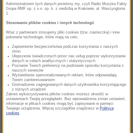
posesję i zastały tam ponad 200 psów!
Administratorem tych danych jesteśmy my, czyli Radio Muzyka Fakty
Grupa RMF sp. z o.o. sp. k. z siedzibą w Krakowie, al. Waszyngtona
1.
10:46
Koniec ery Zełenskiego? Zaskakujące wyniki
Stosowanie plików cookies i innych technologii
nowego sondażu
Wraz z partnerami stosujemy pliki cookies (tzw. ciasteczka) i inne
pokrewne technologie, które mają na celu:
10:46
Zapewnienie bezpieczeństwa podczas korzystania z naszych
Znaleziono go u podnóża Śnieżki. Policja prosi
stron
o pomoc w identyfikacji mężczyzny
Ulepszenie świadczonych przez nas usług poprzez wykorzystanie
danych w celach analitycznych i statystycznych
Poznanie Twoich preferencji na podstawie sposobu korzystania z
10:38
naszych serwisów
Jak długo potrwa odpoczynek od upałów?
Wyświetlanie spersonalizowanych reklam, które odpowiadają
Twoim zainteresowaniom
Nowe prognozy i ostrzeżenia
Gromadzenie zagregowanych danych użytkownika korzystającego
z różnych urządzeń
Zakres wykorzystywania plików cookies możesz określić w
10:01
ustawieniach Twojej przeglądarki. Bez wprowadzenia zmian ustawień,
Wielka akcja policji. Na drogach mogą
informacje w plikach cookies mogą być zapisywane w pamięci
Twojego urządzenia. Więcej szczegółów znajdziesz w
Polityce
posypać się mandaty
cookies
.
09:53
Odkładasz rzeczy na później? Naukowcy