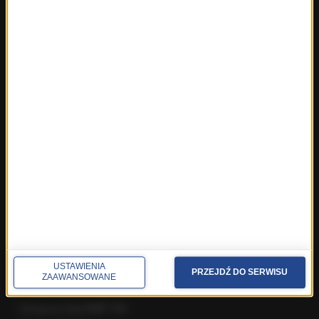
Najnowsze rozmowy w RMF FM
Rozmowa o 7:00 w RMF FM i Radiu RMF24
Poranna rozmowa w RMF FM
Popołudniowa rozmowa w RMF FM
Gość Krzysztofa Ziemca w RMF FM
Rozmowy w Radiu RMF24
SPOŁECZNOŚĆ
Facebook
Twitter
Instagram
YouTube
Kanały RSS
USTAWIENIA
PRZEJDŹ DO SERWISU
ZAAWANSOWANE
POLECANE
Gorąca Linia RMF FM