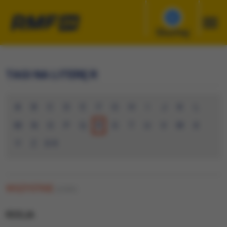
Słuchaj
TAGI NA LITERĘ R
A
B
C
D
E
F
G
H
I
J
K
L
M
N
O
P
Q
R
S
T
U
V
W
X
Y
Z
0-9
WSZYSTKIE
(10385)
ROSJA