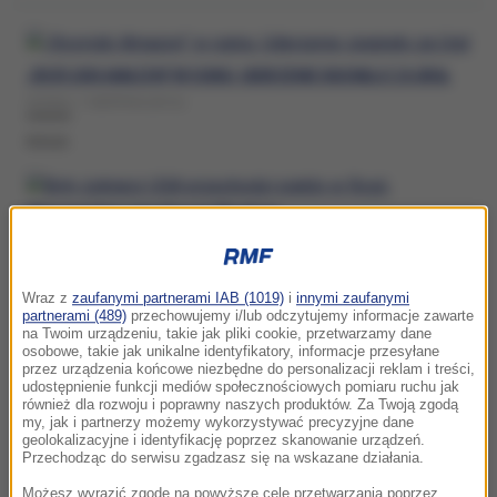
„ROSYJSKI AMAZON” W OGNIU. UDERZENIE SIĘGNĘŁO ZA URAL
DZISIAJ, 7 SIERPNIA (08:31)
ROSJA
BYŁY ŻOŁNIERZ USA PRZECHODZI PIEKŁO W ROSJI.
WASZYNGTON NACISKA NA MOSKWĘ
Wraz z
zaufanymi partnerami IAB (1019)
i
innymi zaufanymi
WCZORAJ, 6 SIERPNIA (23:57)
partnerami (489)
przechowujemy i/lub odczytujemy informacje zawarte
na Twoim urządzeniu, takie jak pliki cookie, przetwarzamy dane
ROSJA
osobowe, takie jak unikalne identyfikatory, informacje przesyłane
przez urządzenia końcowe niezbędne do personalizacji reklam i treści,
udostępnienie funkcji mediów społecznościowych pomiaru ruchu jak
również dla rozwoju i poprawny naszych produktów. Za Twoją zgodą
ROSJA NA DALEKIEJ PÓŁNOCY ĆWICZYŁA WALKĘ Z NATO
my, jak i partnerzy możemy wykorzystywać precyzyjne dane
geolokalizacyjne i identyfikację poprzez skanowanie urządzeń.
WCZORAJ, 6 SIERPNIA (21:37)
Przechodząc do serwisu zgadzasz się na wskazane działania.
ROSJA
Możesz wyrazić zgodę na powyższe cele przetwarzania poprzez