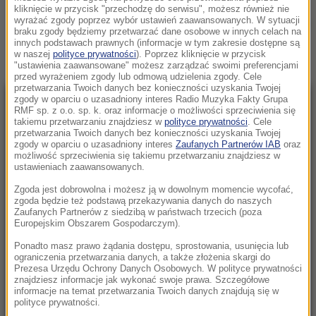
kliknięcie w przycisk "przechodzę do serwisu", możesz również nie
wyrażać zgody poprzez wybór ustawień zaawansowanych. W sytuacji
Zobacz więcej »
braku zgody będziemy przetwarzać dane osobowe w innych celach na
innych podstawach prawnych (informacje w tym zakresie dostępne są
w naszej
polityce prywatności
). Poprzez kliknięcie w przycisk
"ustawienia zaawansowane" możesz zarządzać swoimi preferencjami
przed wyrażeniem zgody lub odmową udzielenia zgody. Cele
przetwarzania Twoich danych bez konieczności uzyskania Twojej
zgody w oparciu o uzasadniony interes Radio Muzyka Fakty Grupa
NAJNOWSZE
RMF sp. z o.o. sp. k. oraz informacje o możliwości sprzeciwienia się
takiemu przetwarzaniu znajdziesz w
polityce prywatności
. Cele
przetwarzania Twoich danych bez konieczności uzyskania Twojej
zgody w oparciu o uzasadniony interes
Zaufanych Partnerów IAB
oraz
11:07
możliwość sprzeciwienia się takiemu przetwarzaniu znajdziesz w
5 osób rannych, ponad 100 uszkodzonych
ustawieniach zaawansowanych.
dachów. Strażacy podsumowują działania
Zgoda jest dobrowolna i możesz ją w dowolnym momencie wycofać,
po burzach
zgoda będzie też podstawą przekazywania danych do naszych
Zaufanych Partnerów z siedzibą w państwach trzecich (poza
Europejskim Obszarem Gospodarczym).
10:57
Ekstremalne upały w Europie. W kolejnym
Ponadto masz prawo żądania dostępu, sprostowania, usunięcia lub
kraju padł rekord temperatury
ograniczenia przetwarzania danych, a także złożenia skargi do
Prezesa Urzędu Ochrony Danych Osobowych. W polityce prywatności
znajdziesz informacje jak wykonać swoje prawa. Szczegółowe
10:48
informacje na temat przetwarzania Twoich danych znajdują się w
polityce prywatności.
Koszmar w Kielcach. Służby weszły na