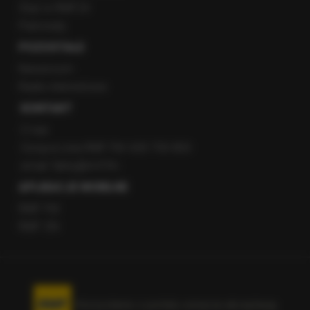
Staż w RMF24
Patronaty
POZOSTAŁE
Newsroom
Radio internetowe
KONTAKT
O nas
Gorąca Linia RMF FM: 600 700 800
email: fakty@rmf.fm
APLIKACJE MOBILNE
RMF FM
RMF ON
Korzystanie z portalu oznacza akceptację