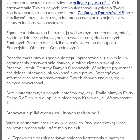
takiemu przetwarzaniu znajdziesz w
polityce prywatności
. Cele
pokazała materiał, na którym Władimir Putin - ubrany
przetwarzania Twoich danych bez konieczności uzyskania Twojej
zgody w oparciu o uzasadniony interes
Zaufanych Partnerów IAB
oraz
swobodnie w dżinsy i lekką kurtkę - podjeżdża
możliwość sprzeciwienia się takiemu przetwarzaniu znajdziesz w
ustawieniach zaawansowanych.
krajowym SUV-em
pod moskiewski hotel
, by
Zgoda jest dobrowolna i możesz ją w dowolnym momencie wycofać,
wręczyć kwiaty i zabrać na kolację swoją dawną
zgoda będzie też podstawą przekazywania danych do naszych
Zaufanych Partnerów z siedzibą w państwach trzecich (poza
szkolną nauczycielkę, Wierę Gurewicz. Ta ciepła,
Europejskim Obszarem Gospodarczym).
"ludzka" migawka miała jedno zadanie: zadać kłam
Ponadto masz prawo żądania dostępu, sprostowania, usunięcia lub
raportom europejskich wywiadów, według których
ograniczenia przetwarzania danych, a także złożenia skargi do
Prezesa Urzędu Ochrony Danych Osobowych. W polityce prywatności
prezydent Rosji spędził ostatnie tygodnie w
znajdziesz informacje jak wykonać swoje prawa. Szczegółowe
informacje na temat przetwarzania Twoich danych znajdują się w
podziemnym schronie, sparaliżowany strachem
polityce prywatności.
przed zamachem lub przewrotem.
Administratorem tych danych jesteśmy my, czyli Radio Muzyka Fakty
Grupa RMF sp. z o.o. sp. k. z siedzibą w Krakowie, al. Waszyngtona
1.
Jednak za fasadą pewności siebie kryje się obraz
Stosowanie plików cookies i innych technologii
skrajnie izolowanego przywódcy. Osoby z bliskiego
Wraz z partnerami stosujemy pliki cookies (tzw. ciasteczka) i inne
otoczenia Kremla oraz przedstawiciele rosyjskiego
pokrewne technologie, które mają na celu:
biznesu wprost mówią o radykalnej zmianie
Zapewnienie bezpieczeństwa podczas korzystania z naszych