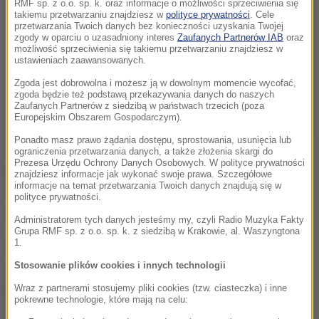
RMF sp. z o.o. sp. k. oraz informacje o możliwości sprzeciwienia się
takiemu przetwarzaniu znajdziesz w
polityce prywatności
. Cele
przetwarzania Twoich danych bez konieczności uzyskania Twojej
zgody w oparciu o uzasadniony interes
Zaufanych Partnerów IAB
oraz
możliwość sprzeciwienia się takiemu przetwarzaniu znajdziesz w
ustawieniach zaawansowanych.
Zgoda jest dobrowolna i możesz ją w dowolnym momencie wycofać,
zgoda będzie też podstawą przekazywania danych do naszych
Zaufanych Partnerów z siedzibą w państwach trzecich (poza
Europejskim Obszarem Gospodarczym).
Ponadto masz prawo żądania dostępu, sprostowania, usunięcia lub
Giorgia Meloni oświadczyła dziś, że jest za jednym
ograniczenia przetwarzania danych, a także złożenia skargi do
Prezesa Urzędu Ochrony Danych Osobowych. W polityce prywatności
przedstawicielem Europy, który miałby być
znajdziesz informacje jak wykonać swoje prawa. Szczegółowe
informacje na temat przetwarzania Twoich danych znajdują się w
wyznaczony do rozmów z Rosją oraz, że jest za
polityce prywatności.
dalszą, a nawet większą presją na Iran.
Administratorem tych danych jesteśmy my, czyli Radio Muzyka Fakty
Grupa RMF sp. z o.o. sp. k. z siedzibą w Krakowie, al. Waszyngtona
1.
Popieram potrzebę mianowania osobistości z
Stosowanie plików cookies i innych technologii
autorytetem (…) do reprezentowania Europy
-
powiedziała Meloni w parlamencie w przemówieniu
Wraz z partnerami stosujemy pliki cookies (tzw. ciasteczka) i inne
pokrewne technologie, które mają na celu:
dotyczącym polityki zagranicznej Włoch przed