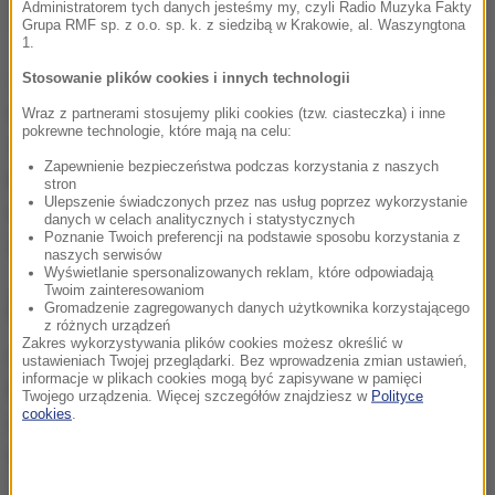
Administratorem tych danych jesteśmy my, czyli Radio Muzyka Fakty
Grupa RMF sp. z o.o. sp. k. z siedzibą w Krakowie, al. Waszyngtona
1.
Jedna z rosyjskich rakiet uderzyła tuż przed godziną
Stosowanie plików cookies i innych technologii
czwartą rano w dziesięciopiętrowy blok mieszkalny,
Wraz z partnerami stosujemy pliki cookies (tzw. ciasteczka) i inne
pokrewne technologie, które mają na celu:
znajdujący się
naprzeciw klasztoru ojców
Zapewnienie bezpieczeństwa podczas korzystania z naszych
dominikanów
. Siła wybuchu była tak duża, że
stron
Ulepszenie świadczonych przez nas usług poprzez wykorzystanie
większość okien i drzwi w klasztorze została
danych w celach analitycznych i statystycznych
Poznanie Twoich preferencji na podstawie sposobu korzystania z
zniszczona.
naszych serwisów
Wyświetlanie spersonalizowanych reklam, które odpowiadają
Twoim zainteresowaniom
Zniszczenia w klasztorze
Gromadzenie zagregowanych danych użytkownika korzystającego
z różnych urządzeń
Zakres wykorzystywania plików cookies możesz określić w
O. Jarosław Krawiec, dominikanin posługujący w
ustawieniach Twojej przeglądarki. Bez wprowadzenia zmian ustawień,
informacje w plikach cookies mogą być zapisywane w pamięci
Kijowie, w rozmowie z Vatican News podkreślił, że
Twojego urządzenia. Więcej szczegółów znajdziesz w
Polityce
cookies
.
uszkodzone zostały niemal wszystkie sale
wykładowe Instytutu Wyższych Nauk Religijnych św.
Tomasza z Akwinu, a także aula i kaplica klasztorna.